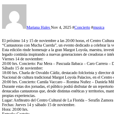
Mariana Hales
Nov 4, 2025
#
Concierto
#
musica
El próximo 14 y 15 de noviembre a las 20:00 horas, el Centro Cultural de La Florida será escenario del 3° Encuentro
“Cantautoras con Mucha Cuerda”, un evento dedicado a celebrar la voz
Esta edición rinde homenaje a la gran Margot Loyola, maestra, investi
legado continúa inspirando a nuevas generaciones de creadoras e intér
Viernes 14 de noviembre:
20:00 hrs. Concierto: Paz Mera – Pascuala Ilabaca – Caro Carrera – 
Sábado 15 de noviembre:
18:00 hrs. Charla de Osvaldo Cádiz, destacado folclorista y director 
Nacional de cultura tradicional Margot Loyola Palacios, en el Centro 
20:00 hrs. Concierto: Camila Vaccaro – Romina Nuñez – Daniela Mi
Durante estas dos jornadas, el público podrá disfrutar de un repertori
destacadas cantautoras que, desde distintas estéticas y territorios, man
propias experiencias.
Lugar: Anfiteatro del Centro Cultural de La Florida – Serafín Zamor
Fechas: Jueves 14 y sábado 15 de noviembre.
Hora: 20:00 hrs.
Entrada: Gratuita