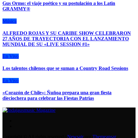
Gus Ormo: el viaje poético y su postulación a los Latin
GRAMMY®
Música
ALFREDO ROJAS Y SU CARIBE SHOW CELEBRARON
27 AÑOS DE TRAYECTORIA CON EL LANZAMIENTO
MUNDIAL DE SU «LIVE SESSION #1»
En Vivo
Los talentos chilenos que se suman a Country Road Sessions
En Vivo
«Corazón de Chile»: Ñuñoa prepara una gran fiesta
dieciochera para celebrar las Fiestas Patrias
Copyright © All rights reserved
|
Newsair
por
Themeansar
.