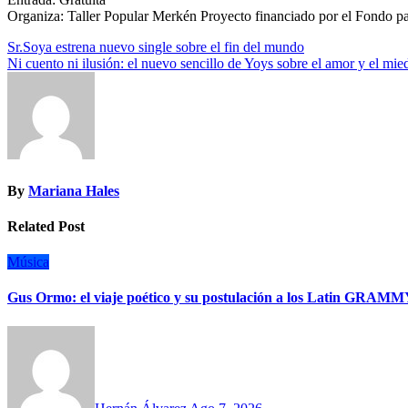
Organiza: Taller Popular Merkén Proyecto financiado por el Fondo p
Navegación
Sr.Soya estrena nuevo single sobre el fin del mundo
Ni cuento ni ilusión: el nuevo sencillo de Yoys sobre el amor y el mie
de
entradas
By
Mariana Hales
Related Post
Música
Gus Ormo: el viaje poético y su postulación a los Latin GRAM