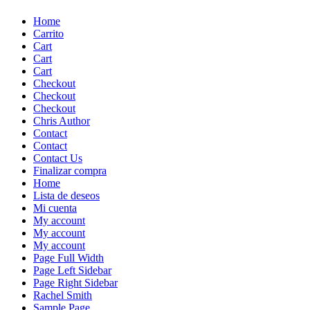
Skip
Home
to
Carrito
content
Cart
Cart
Cart
Checkout
Checkout
Checkout
Chris Author
Contact
Contact
Contact Us
Finalizar compra
Home
Lista de deseos
Mi cuenta
My account
My account
My account
Page Full Width
Page Left Sidebar
Page Right Sidebar
Rachel Smith
Sample Page