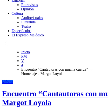
Editorial
Entrevistas
Opinión
Cultura
Audiovisuales
Literatuta
Teatro
Espectáculos
El Expreso Melódico
Inicio
PM
V
4
Encuentro “Cantautoras con mucha cuerda” –
Homenaje a Margot Loyola
Música
Encuentro “Cantautoras con m
Margot Loyola