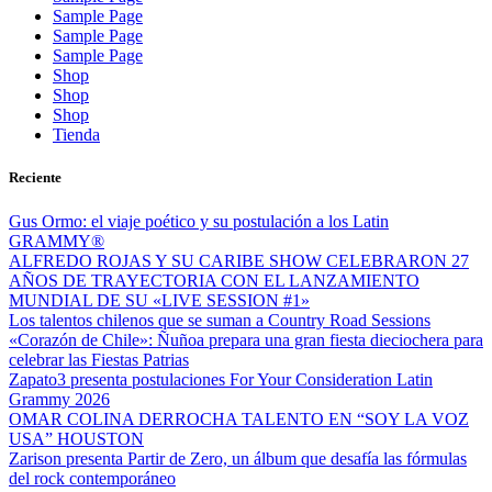
Sample Page
Sample Page
Sample Page
Shop
Shop
Shop
Tienda
Reciente
Gus Ormo: el viaje poético y su postulación a los Latin
GRAMMY®
ALFREDO ROJAS Y SU CARIBE SHOW CELEBRARON 27
AÑOS DE TRAYECTORIA CON EL LANZAMIENTO
MUNDIAL DE SU «LIVE SESSION #1»
Los talentos chilenos que se suman a Country Road Sessions
«Corazón de Chile»: Ñuñoa prepara una gran fiesta dieciochera para
celebrar las Fiestas Patrias
Zapato3 presenta postulaciones For Your Consideration Latin
Grammy 2026
OMAR COLINA DERROCHA TALENTO EN “SOY LA VOZ
USA” HOUSTON
Zarison presenta Partir de Zero, un álbum que desafía las fórmulas
del rock contemporáneo