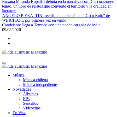
Roxana Miranda Rupailaf debuta en la narrativa con Dos corazones
tengo, un libro de relatos que convierte el territorio y la oralidad en
literatura
ANGELO PIERATTINI reedita el emblemático “Disco Rojo” de
WEICHAFE por primera vez en vinilo
Candelabro llega a Temuco con una noche cargada de indie
09/08/2026
Indajausmusic Magazine
Música, Cultura y Espectáculos
Indajausmusic Magazine
Música, Cultura y Espectáculos
Música
Música chilena
Música indepediente
Novedades
Álbumes
EPs
Sencillos
Videoclips
En Vivo