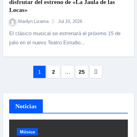
disfrutar del estreno de «La Jaula de las
Locas»
Marilyn Lizama
Jul 10, 2026
El clásico musical se estrenará el próximo 15 de
julio en el nuevo Teatro Estudio...
Paginación
1
2
…
25
de
entradas
Noticias
Música