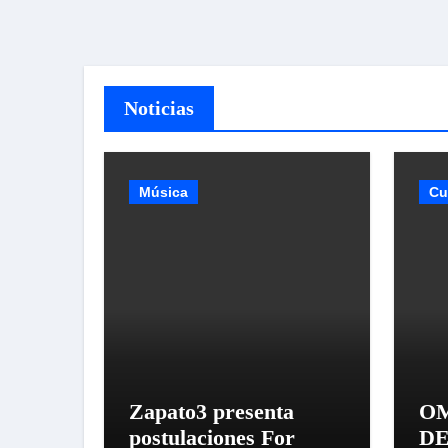
Noticias
Música
Cu
Zapato3 presenta
O
postulaciones For
D