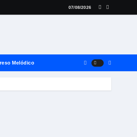
07/08/2026
vierte el territorio y la oralidad en literatura
ilo
reso Melódico
ando Milagros
mble Mangata del Lago
aña