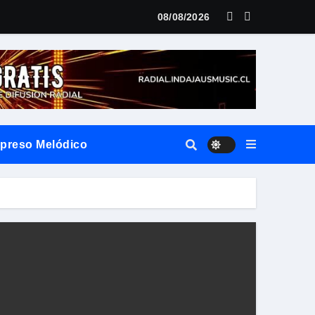
LANZAMIENTO MUNDIAL DE SU «LIVE SESSION #1»
08/08/2026
xpreso Melódico
vierte el territorio y la oralidad en literatura
ilo