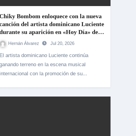
Chiky Bombom enloquece con la nueva
canción del artista dominicano Luciente
durante su aparición en «Hoy Día» de
Telemundo promocionando su nuevo
Hernán Álvarez
Jul 20, 2026
sencillo «Mírame»
sta dominicano Luciente continúa
ganando terreno en la escena musical
internacional con la promoción de su...