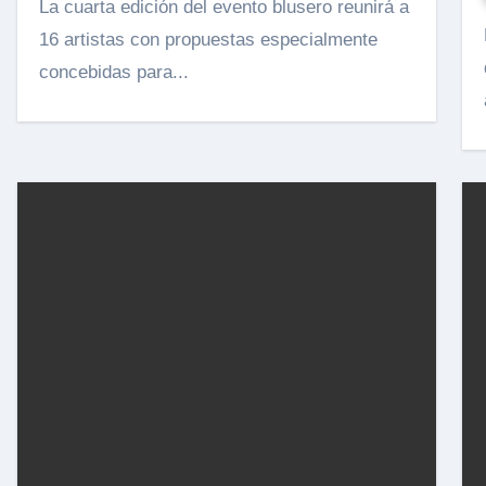
La cuarta edición del evento blusero reunirá a
El festi
16 artistas con propuestas especialmente
concebidas para...