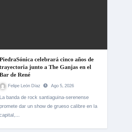
PiedraSónica celebrará cinco años de
trayectoria junto a The Ganjas en el
Bar de René
Felipe León Díaz
Ago 5, 2026
 de rock santiaguina-serenense
promete dar un show de grueso calibre en la
capital,...