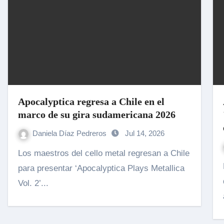
Apocalyptica regresa a Chile en el
marco de su gira sudamericana 2026
Daniela Díaz Pedreros
Jul 14, 2026
Los maestros del cello metal regresan a Chile
Este 2
para presentar ‘Apocalyptica Plays Metallica
Vol. 2’...