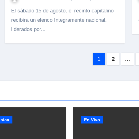
El sábado 15 de agosto, el recinto capitalino
La banda
recibirá un elenco íntegramente nacional,
liderados por...
Paginació
1
2
…
de
entradas
sica
En Vivo