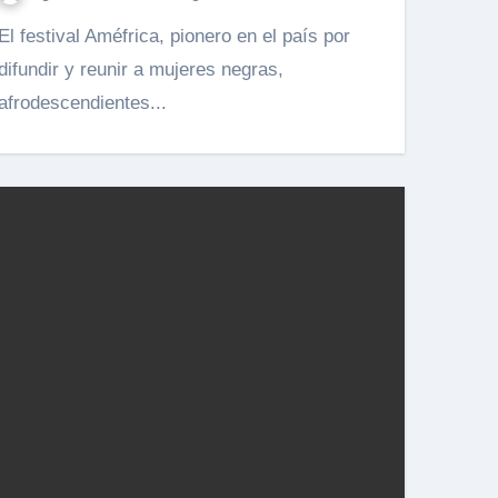
val Améfrica, pionero en el país por
difundir y reunir a mujeres negras,
afrodescendientes...