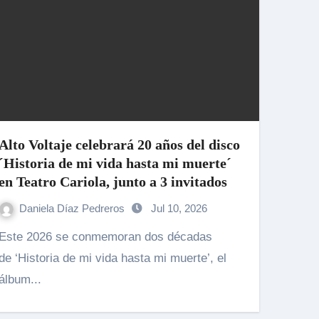
Alto Voltaje celebrará 20 años del disco
´Historia de mi vida hasta mi muerte´
en Teatro Cariola, junto a 3 invitados
Daniela Díaz Pedreros
Jul 10, 2026
026 se conmemoran dos décadas
de ‘Historia de mi vida hasta mi muerte’, el
álbum...