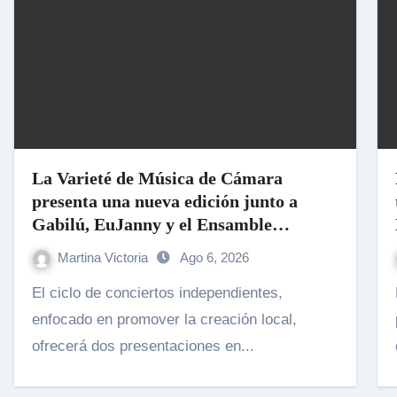
La Varieté de Música de Cámara
presenta una nueva edición junto a
Gabilú, EuJanny y el Ensamble
Mangata del Lago
Martina Victoria
Ago 6, 2026
El ciclo de conciertos independientes,
La banda
enfocado en promover la creación local,
ofrecerá dos presentaciones en...