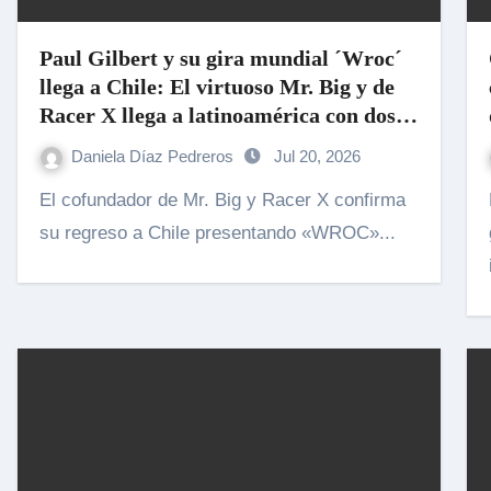
Paul Gilbert y su gira mundial ´Wroc´
llega a Chile: El virtuoso Mr. Big y de
Racer X llega a latinoamérica con dos
fechas
Daniela Díaz Pedreros
Jul 20, 2026
El cofundador de Mr. Big y Racer X confirma
El arti
su regreso a Chile presentando «WROC»...