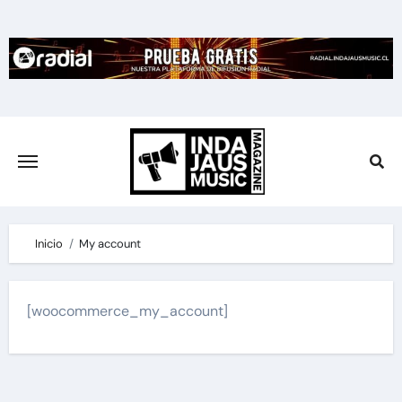
Skip
to
content
Inicio
My account
[woocommerce_my_account]