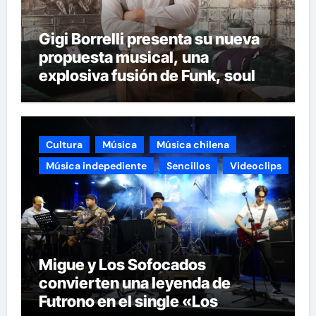
Gigi Borrelli presenta su nueva
propuesta musical, una
explosiva fusión de Funk, soul y
ritmos latinos que marca una
nueva etapa en su carrera
Cultura
Música
Música chilena
Música indepediente
Sencillos
Videoclips
Migue y Los Sofocados
convierten una leyenda de
Futrono en el single «Los