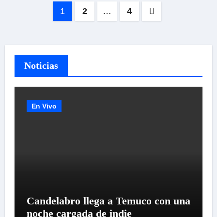
Paginación
1
2
…
4
de
entradas
Noticias
En Vivo
Candelabro llega a Temuco con una
noche cargada de indie