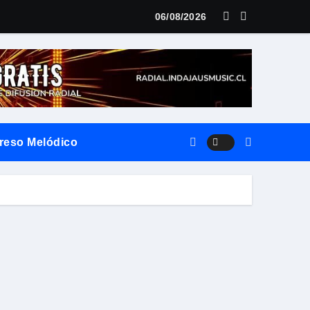
aña
06/08/2026
atinos que marca una nueva etapa en su carrera
blo»
reso Melódico
es y el futuro del trabajo
ternidad desde la fotografía
sta Ya»