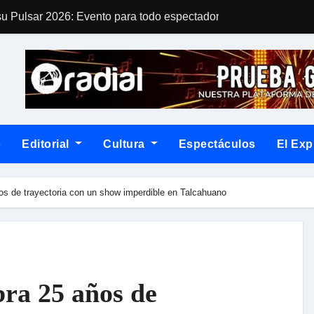
 su Pulsar 2026: Evento para todo espectador en SCD Plaza Eg
ropuesta musical, una explosiva fusión de Funk, soul y ritmos l
 una leyenda de Futrono en el single «Los ancianos de mi pue
ra tributar un clásico: “El Baile de los que sobran”
 de trayectoria junto a The Ganjas en el Bar de René
o
Editorial
Cultura
Espectáculos
El Exp
board en la lista 21 Under 21 por tercer año consecutivo
 que está impulsando un debate sobre las malas prácticas laboral
os de trayectoria con un show imperdible en Talcahuano
spierto y no sé cómo llegué aborda el duelo, la memoria y la ma
n Chicago con el lanzamiento de su nuevo tema promocional «Ba
al metal industrial
bra 25 años de