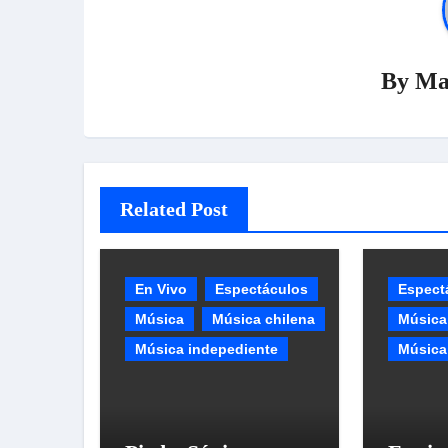
By
Ma
Related Post
En Vivo
Espectáculos
Espect
Música
Música chilena
Música
Música indepediente
Música