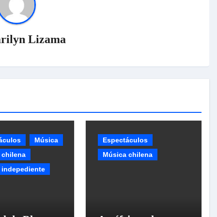
rilyn Lizama
áculos
Música
Espectáculos
 chilena
Música chilena
 indepediente