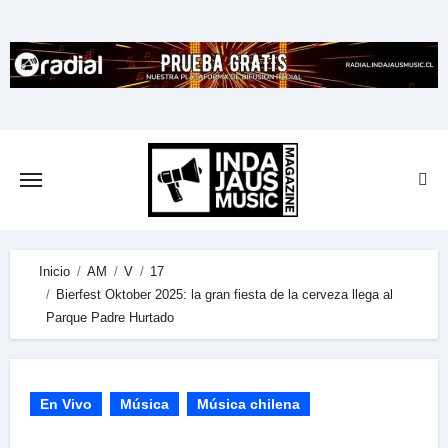
Skip
to
content
Inicio
AM
V
17
Bierfest Oktober 2025: la gran fiesta de la cerveza llega al
Parque Padre Hurtado
En Vivo
Música
Música chilena