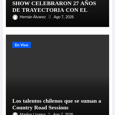
SHOW CELEBRARON 27 AÑOS
DE TRAYECTORIA CON EL
LANZAMIENTO MUNDIAL DE
Hernán Álvarez
Ago 7, 2026
SU «LIVE SESSION #1»
En Vivo
Los talentos chilenos que se suman a
Country Road Sessions
Marilyn Lizama
Ago 7, 2026