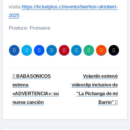
visita
https://ticketplus.cl/events/bierfest-oktobert-
2025
Produce: Pronueve
Navegación
BABASONICOS
Volantín estrenó
de
estrena
videoclip inclusivo de
«ADVERTENCIA»: su
“La Pichanga de mi
entradas
nueva canción
Barrio”