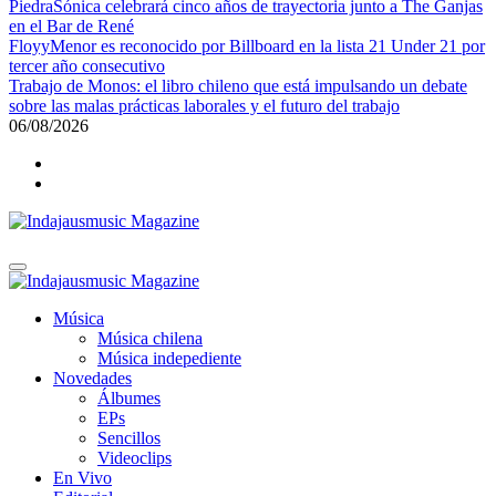
PiedraSónica celebrará cinco años de trayectoria junto a The Ganjas
en el Bar de René
FloyyMenor es reconocido por Billboard en la lista 21 Under 21 por
tercer año consecutivo
Trabajo de Monos: el libro chileno que está impulsando un debate
sobre las malas prácticas laborales y el futuro del trabajo
06/08/2026
Indajausmusic Magazine
Música, Cultura y Espectáculos
Indajausmusic Magazine
Música, Cultura y Espectáculos
Música
Música chilena
Música indepediente
Novedades
Álbumes
EPs
Sencillos
Videoclips
En Vivo