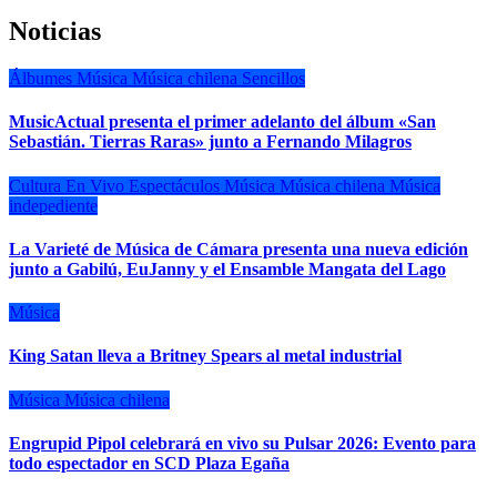
Noticias
Álbumes
Música
Música chilena
Sencillos
MusicActual presenta el primer adelanto del álbum «San
Sebastián. Tierras Raras» junto a Fernando Milagros
Cultura
En Vivo
Espectáculos
Música
Música chilena
Música
indepediente
La Varieté de Música de Cámara presenta una nueva edición
junto a Gabilú, EuJanny y el Ensamble Mangata del Lago
Música
King Satan lleva a Britney Spears al metal industrial
Música
Música chilena
Engrupid Pipol celebrará en vivo su Pulsar 2026: Evento para
todo espectador en SCD Plaza Egaña