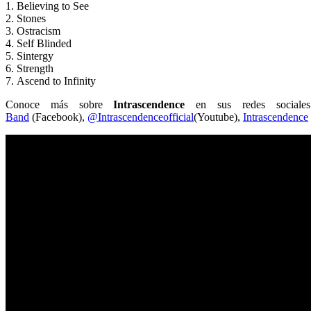
1. Believing to See
2. Stones
3. Ostracism
4. Self Blinded
5. Sintergy
6. Strength
7. Ascend to Infinity
Conoce más sobre
Intrascendence
en sus redes social
Band
(Facebook),
@Intrascendenceofficial
(Youtube),
Intrascendence