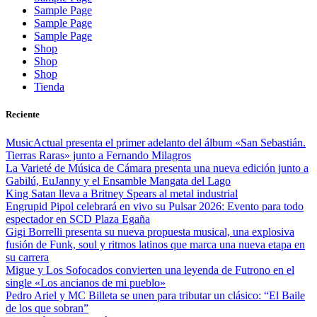
Sample Page
Sample Page
Sample Page
Shop
Shop
Shop
Tienda
Reciente
MusicActual presenta el primer adelanto del álbum «San Sebastián.
Tierras Raras» junto a Fernando Milagros
La Varieté de Música de Cámara presenta una nueva edición junto a
Gabilú, EuJanny y el Ensamble Mangata del Lago
King Satan lleva a Britney Spears al metal industrial
Engrupid Pipol celebrará en vivo su Pulsar 2026: Evento para todo
espectador en SCD Plaza Egaña
Gigi Borrelli presenta su nueva propuesta musical, una explosiva
fusión de Funk, soul y ritmos latinos que marca una nueva etapa en
su carrera
Migue y Los Sofocados convierten una leyenda de Futrono en el
single «Los ancianos de mi pueblo»
Pedro Ariel y MC Billeta se unen para tributar un clásico: “El Baile
de los que sobran”