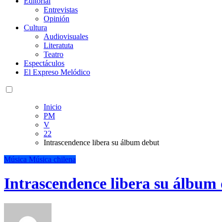
Editorial
Entrevistas
Opinión
Cultura
Audiovisuales
Literatuta
Teatro
Espectáculos
El Expreso Melódico
Inicio
PM
V
22
Intrascendence libera su álbum debut
Música
Música chilena
Intrascendence libera su álbum