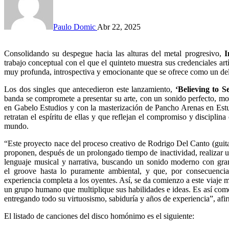
Paulo Domic
Abr 22, 2025
Consolidando su despegue hacia las alturas del metal progresivo,
I
trabajo conceptual con el que el quinteto muestra sus credenciales ar
muy profunda, introspectiva y emocionante que se ofrece como un deleit
Los dos singles que antecedieron este lanzamiento,
‘Believing to S
banda se compromete a presentar su arte, con un sonido perfecto, m
en Gabelo Estudios y con la masterización de Pancho Arenas en Estu
retratan el espíritu de ellas y que reflejan el compromiso y disciplin
mundo.
“Este proyecto nace del proceso creativo de Rodrigo Del Canto (guita
proponen, después de un prolongado tiempo de inactividad, realizar 
lenguaje musical y narrativa, buscando un sonido moderno con gra
el groove hasta lo puramente ambiental, y que, por consecuenci
experiencia completa a los oyentes. Así, se da comienzo a este viaje 
un grupo humano que multiplique sus habilidades e ideas. Es así como
entregando todo su virtuosismo, sabiduría y años de experiencia”, afi
El listado de canciones del disco homónimo es el siguiente: