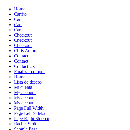
Skip
Home
to
Carrito
content
Cart
Cart
Cart
Checkout
Checkout
Checkout
Chris Author
Contact
Contact
Contact Us
Finalizar compra
Home
Lista de deseos
Mi cuenta
My account
My account
My account
Page Full Width
Page Left Sidebar
Page Right Sidebar
Rachel Smith
Sample Page