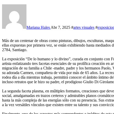
Mariana Hales
Abr 7, 2025
#
artes visuales
#
exposicio
Más de un centenar de obras como pinturas, dibujos, esculturas, maquetas, estudios y bocetos de Claudio Di Girolamo, muchas de
ellas expuestas por primera vez, se están exhibiendo hasta mediados
2784, Santiago.
La exposición “De lo humano y lo divino”, curada en conjunto con Fra
artista enfatizando tres facetas esenciales de su prolífica creación en 
migración de su familia a Chile -madre, padre y los hermanos Paolo, V
su adorada Carmen, compañera de vida por más de 65 años. La recreación
rodea día a día mientras trabaja, permitirá conocer el ámbito íntimo del
incluso retratos que le hizo su padre, el prodigioso Giulio Di Girolam
La segunda faceta plasma, en múltiples formatos, creaciones que deve
social, amalgamadas en trazos certeros y admirables planos cromático
hasta la más compleja de las energías sólo con su presencia. Sus extr
a la vez versátiles vínculos que existen entre su talento y sus convicci
Finalmente, uno de los aspectos más sorprendentes e inéditos de esta mu