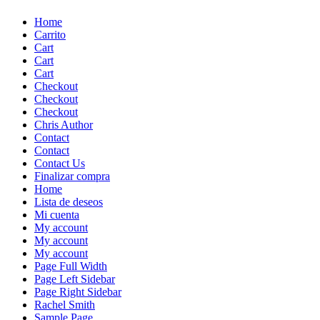
Skip
Home
to
Carrito
content
Cart
Cart
Cart
Checkout
Checkout
Checkout
Chris Author
Contact
Contact
Contact Us
Finalizar compra
Home
Lista de deseos
Mi cuenta
My account
My account
My account
Page Full Width
Page Left Sidebar
Page Right Sidebar
Rachel Smith
Sample Page