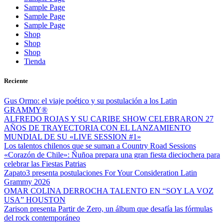
Sample Page
Sample Page
Sample Page
Shop
Shop
Shop
Tienda
Reciente
Gus Ormo: el viaje poético y su postulación a los Latin
GRAMMY®
ALFREDO ROJAS Y SU CARIBE SHOW CELEBRARON 27
AÑOS DE TRAYECTORIA CON EL LANZAMIENTO
MUNDIAL DE SU «LIVE SESSION #1»
Los talentos chilenos que se suman a Country Road Sessions
«Corazón de Chile»: Ñuñoa prepara una gran fiesta dieciochera para
celebrar las Fiestas Patrias
Zapato3 presenta postulaciones For Your Consideration Latin
Grammy 2026
OMAR COLINA DERROCHA TALENTO EN “SOY LA VOZ
USA” HOUSTON
Zarison presenta Partir de Zero, un álbum que desafía las fórmulas
del rock contemporáneo