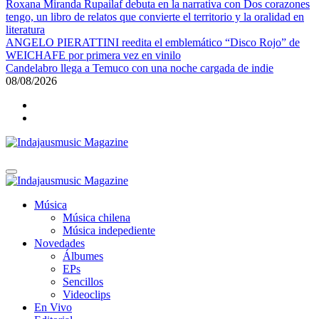
Roxana Miranda Rupailaf debuta en la narrativa con Dos corazones
tengo, un libro de relatos que convierte el territorio y la oralidad en
literatura
ANGELO PIERATTINI reedita el emblemático “Disco Rojo” de
WEICHAFE por primera vez en vinilo
Candelabro llega a Temuco con una noche cargada de indie
08/08/2026
Indajausmusic Magazine
Música, Cultura y Espectáculos
Indajausmusic Magazine
Música, Cultura y Espectáculos
Música
Música chilena
Música indepediente
Novedades
Álbumes
EPs
Sencillos
Videoclips
En Vivo