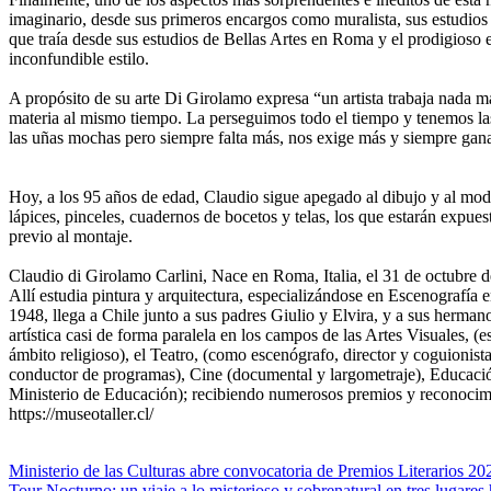
imaginario, desde sus primeros encargos como muralista, sus estudios 
que traía desde sus estudios de Bellas Artes en Roma y el prodigioso 
inconfundible estilo.
A propósito de su arte Di Girolamo expresa “un artista trabaja nada m
materia al mismo tiempo. La perseguimos todo el tiempo y tenemos las
las uñas mochas pero siempre falta más, nos exige más y siempre gana
Hoy, a los 95 años de edad, Claudio sigue apegado al dibujo y al mod
lápices, pinceles, cuadernos de bocetos y telas, los que estarán expues
previo al montaje.
Claudio di Girolamo Carlini, Nace en Roma, Italia, el 31 de octubre 
Allí estudia pintura y arquitectura, especializándose en Escenografía
1948, llega a Chile junto a sus padres Giulio y Elvira, y a sus herman
artística casi de forma paralela en los campos de las Artes Visuales, (
ámbito religioso), el Teatro, (como escenógrafo, director y coguionista)
conductor de programas), Cine (documental y largometraje), Educació
Ministerio de Educación); recibiendo numerosos premios y reconocimien
https://museotaller.cl/
Navegación
Ministerio de las Culturas abre convocatoria de Premios Literarios 20
Tour Nocturno: un viaje a lo misterioso y sobrenatural en tres lugares 