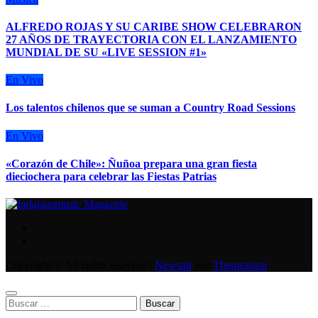
ALFREDO ROJAS Y SU CARIBE SHOW CELEBRARON
27 AÑOS DE TRAYECTORIA CON EL LANZAMIENTO
MUNDIAL DE SU «LIVE SESSION #1»
En Vivo
Los talentos chilenos que se suman a Country Road Sessions
En Vivo
«Corazón de Chile»: Ñuñoa prepara una gran fiesta
dieciochera para celebrar las Fiestas Patrias
Copyright © All rights reserved
|
Newsair
por
Themeansar
.
Buscar: