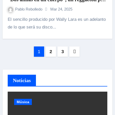
romántico.
Pablo Rebolledo
Mar 24, 2025
El sencillo producido por Wally Lara es un adelanto
de lo que será su disco...
Paginación
1
2
3
de
entradas
Noticias
Música