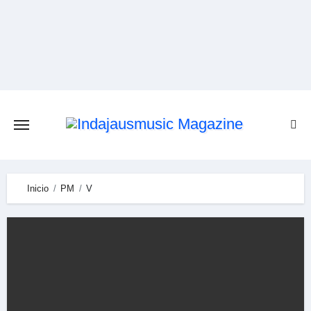
Skip
to
content
Inicio
PM
V