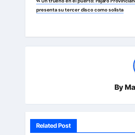
Un trueno en el puerto: Pájaro Provincia
de
presenta su tercer disco como solista
entradas
By
Ma
Related Post