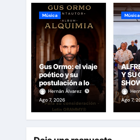
Música
Música
Gus Ormo: el viaje
ALFR
poético y su
Y SU 
postulación a los
SHO
Latin GRAMMY®
CELE
Hernán Álvarez
Her
AÑOS
Ago 7, 2026
Ago 7, 
TRAY
CON 
LANZ
MUND
«LIV