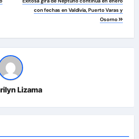
no
Exitosa gira de Neptuno continúa en enero
con fechas en Valdivia, Puerto Varas y
Osorno
rilyn Lizama