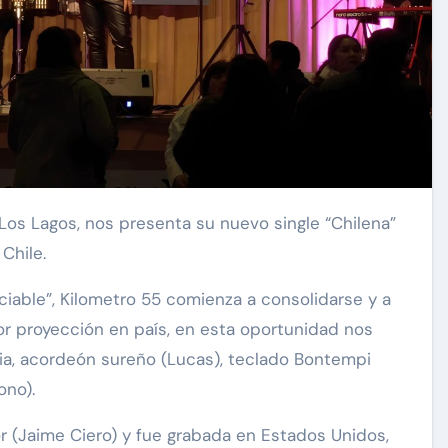
Chile.
iable”, Kilometro 55 comienza a consolidarse y a
r proyección en país, en esta oportunidad nos
a, acordeón sureño (Lucas), teclado Bontempi
ono).
 (Jaime Ciero) y fue grabada en Estados Unidos,