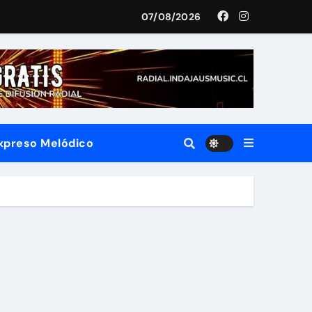
IENTO MUNDIAL DE SU «LIVE SESSION #1»
07/08/2026
ias
Expreso Melódico
 convierte el territorio y la oralidad en literatura
ilo