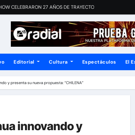
HOW CELEBRARON 27 AÑOS DE TRAYECTORIA CON EL LANZAM
uman a Country Road Sessions
a una gran fiesta dieciochera para celebrar las Fiestas Patr
 For Your Consideration Latin Grammy 2026
TO EN “SOY LA VOZ USA” HOUSTON
vo
Editorial
Cultura
Espectáculos
El 
, un álbum que desafía las fórmulas del rock contemporáneo
n la narrativa con Dos corazones tengo, un libro de relatos que
ando y presenta su nueva propuesta: “CHILENA”
mblemático “Disco Rojo” de WEICHAFE por primera vez en vin
una noche cargada de indie
 postulación a los Latin GRAMMY®
nua innovando y