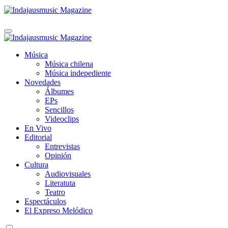
Indajausmusic Magazine
Música, Cultura y Espectáculos
Indajausmusic Magazine
Música, Cultura y Espectáculos
Música
Música chilena
Música indepediente
Novedades
Álbumes
EPs
Sencillos
Videoclips
En Vivo
Editorial
Entrevistas
Opinión
Cultura
Audiovisuales
Literatuta
Teatro
Espectáculos
El Expreso Melódico