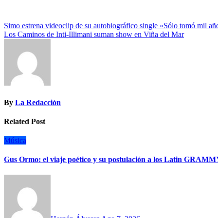
Navegación
Simo estrena videoclip de su autobiográfico single «Sólo tomó mil añ
Los Caminos de Inti-Illimani suman show en Viña del Mar
de
entradas
By
La Redacción
Related Post
Música
Gus Ormo: el viaje poético y su postulación a los Latin GRAM