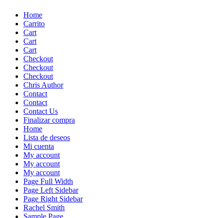
Skip
Home
to
Carrito
content
Cart
Cart
Cart
Checkout
Checkout
Checkout
Chris Author
Contact
Contact
Contact Us
Finalizar compra
Home
Lista de deseos
Mi cuenta
My account
My account
My account
Page Full Width
Page Left Sidebar
Page Right Sidebar
Rachel Smith
Sample Page