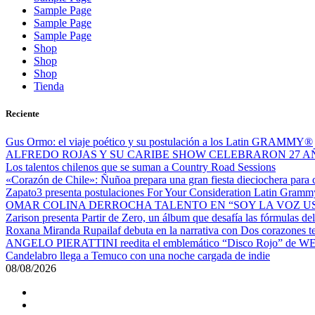
Sample Page
Sample Page
Sample Page
Shop
Shop
Shop
Tienda
Reciente
Gus Ormo: el viaje poético y su postulación a los Latin GRAMMY®
ALFREDO ROJAS Y SU CARIBE SHOW CELEBRARON 27 AÑ
Los talentos chilenos que se suman a Country Road Sessions
«Corazón de Chile»: Ñuñoa prepara una gran fiesta dieciochera para ce
Zapato3 presenta postulaciones For Your Consideration Latin Gram
OMAR COLINA DERROCHA TALENTO EN “SOY LA VOZ U
Zarison presenta Partir de Zero, un álbum que desafía las fórmulas d
Roxana Miranda Rupailaf debuta en la narrativa con Dos corazones tengo,
ANGELO PIERATTINI reedita el emblemático “Disco Rojo” de WEI
Candelabro llega a Temuco con una noche cargada de indie
08/08/2026