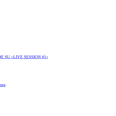
SU «LIVE SESSION #1»
tura