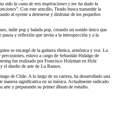
a sido la cuna de mis inspiraciones y me ha dado la
canciones
”. Con este sencillo, Tirado busca transmitir la
itando al oyente a detenerse y disfrutar de los pequeños
blues, indie pop y balada pop, creando un sonido único que
e pausa y reflexión que invita a la introspección y a la
quien se encargó de la guitarra rítmica, armónica y voz. La
 y percusiones, estuvo a cargo de Sebastián Hidalgo de
tering fue realizado por Francisco Holzman en Holz
 y el diseño de arte de Lu Ramos.
tiago de Chile. A lo largo de su carrera, ha desarrollado una
de manera significativa en su música. Actualmente radicado
 arte y preparando su primer álbum de estudio.