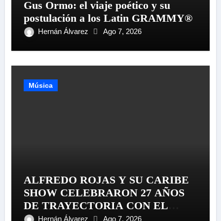
Gus Ormo: el viaje poético y su
postulación a los Latin GRAMMY®
Hernán Álvarez
Ago 7, 2026
Música
ALFREDO ROJAS Y SU CARIBE
SHOW CELEBRARON 27 AÑOS
DE TRAYECTORIA CON EL
LANZAMIENTO MUNDIAL DE
Hernán Álvarez
Ago 7, 2026