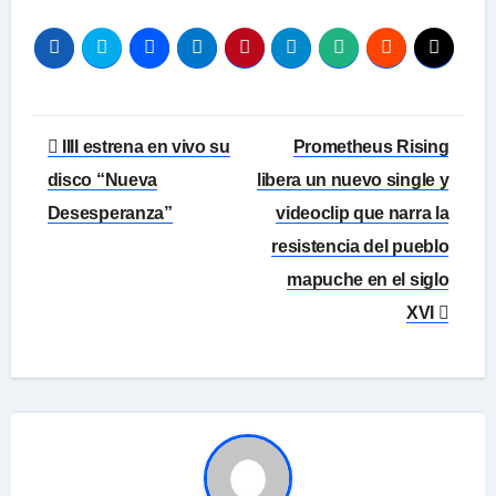
Navegación
IIII estrena en vivo su
Prometheus Rising
de
disco “Nueva
libera un nuevo single y
Desesperanza”
videoclip que narra la
entradas
resistencia del pueblo
mapuche en el siglo
XVI