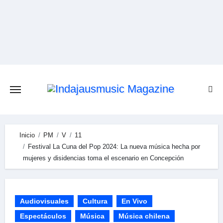
Skip
to
content
Inicio
PM
V
11
Festival La Cuna del Pop 2024: La nueva música hecha por
mujeres y disidencias toma el escenario en Concepción
Audiovisuales
Cultura
En Vivo
Espectáculos
Música
Música chilena