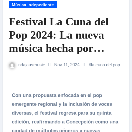
Música indepediente
Festival La Cuna del
Pop 2024: La nueva
música hecha por
mujeres y disidencias
indajausmusic
Nov 11, 2024
#
la cuna del pop
toma el escenario en
Concepción
Con una propuesta enfocada en el pop
emergente regional y la inclusión de voces
diversas, el festival regresa para su quinta
edición, reafirmando a Concepción como una
ciudad de múltiples géneros y nuevas