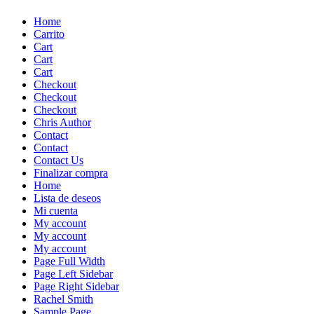
Skip
Home
to
Carrito
content
Cart
Cart
Cart
Checkout
Checkout
Checkout
Chris Author
Contact
Contact
Contact Us
Finalizar compra
Home
Lista de deseos
Mi cuenta
My account
My account
My account
Page Full Width
Page Left Sidebar
Page Right Sidebar
Rachel Smith
Sample Page