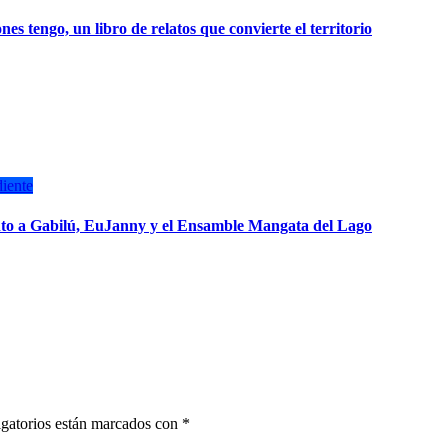
 tengo, un libro de relatos que convierte el territorio
iente
nto a Gabilú, EuJanny y el Ensamble Mangata del Lago
gatorios están marcados con
*