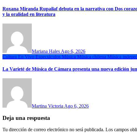
Roxana Miranda Rupailaf debuta en la narrativa con Dos corazones
y la oralidad en literatura
Mariana Hales
Ago 6, 2026
Cultura
En Vivo
Espectáculos
Música
Música chilena
Música indeped
La Varieté de Música de Cámara presenta una nueva edición ju
Martina Victoria
Ago 6, 2026
Deja una respuesta
Tu dirección de correo electrónico no será publicada.
Los campos obli