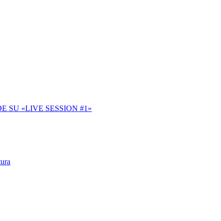
SU «LIVE SESSION #1»
tura