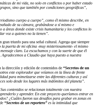
áticas de mi vida, no solo en conflictos o por haber estado
s grupos, sino que también por condiciones geográficas”
,
eriodismo cuerpo a cuerpo”, como él mismo describe, en
mpañado de su cámara, grabándose a sí mismo e
a áreas donde existe crisis humanitaria y los conflictos lo
dar voz a quienes no la tienen”.
n gran triunfo para una señal cultural. Agrega que siempre
 la puerta de mi oficina -muy misteriosamente- el mismo
n mensaje claro. La escuchamos y con la suerte de que él
a. Agradecemos a Claudio que haya puesto a nuestra
 la dirección y edición de contenidos de
“Secretos de un
otros este explorador que veíamos en la línea de frente
idad para mimetizarse entre las diferentes culturas y así
es solo desde los lugares más indómitos del planeta”.
Sus contenidos se relacionan totalmente con nuestra
prenderlo y aprender. En este proyecto queríamos entrar en
ados? ¿Cuáles fueron sus desafíos para grabar en zonas en
 de
“Secretos de un reportero”
es la intimidad que