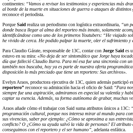
continentes:
“Vamos a revisar los testimonios y experiencias más dram
al borde de la muerte en situaciones de guerra o ataques de distinto
reconoce el periodista.
Porque
Said
realiza un periodismo con logística extraordinaria,
“un p
donde busca llegar al alma del reporteo más innato, solamente aco
identificándose como uno de los primeros Youtubers: “He viajado solo 
he vivido de cerca. He podido palpar la muerte, oler el sufrimiento y 
Para Claudio Gárate, responsable de 13C, contar con
Jorge Said
es u
estuvo en su mira:
«No deja de ser sintomático que Jorge haya tocado
día que falleció Claudio Iturra. Para mí esa fue una sincronía con u
también nos buscaba, hoy ya es parte de nuestra oferta programátic
disposición lo más preciado que tiene un reportero: Sus archivos».
Evelyn Araos, productora ejecutiva de 13C, quien además participó en
reportero”
reconoce su admiración hacia el oficio de Said: “
Para nos
siempre fue una aspiración, admiramos en especial su valentía y habil
captar su esencia. Además, su forma autónoma de grabar, muchas vec
Araos añade cómo el trabajar con Said suma atributos únicos a 13C:
“
programación cultural, porque nos interesa mirar al mundo para com
sus vivencias, saber por ejemplo: ¿Cómo se aproxima a sus entrevist
conflicto? O ¿Cómo su ayuda salvó la vida de personas? El atributo
conseguimos con el reportero y el ser humano”,
adelanta enfática.