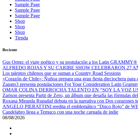
Sample Page
Sample Page
Sample Page
Shop
Shop
Shop
Tienda
Reciente
Gus Ormo: el viaje poético y su postulación a los Latin GRAMMY®
ALFREDO ROJAS Y SU CARIBE SHOW CELEBRARON 27 AÑ
Los talentos chilenos que se suman a Country Road Sessions
«Corazón de Chile»: Ñuñoa prepara una gran fiesta dieciochera para ce
Zapato3 presenta postulaciones For Your Consideration Latin Gram
OMAR COLINA DERROCHA TALENTO EN “SOY LA VOZ U
Zarison presenta Partir de Zero, un álbum que desafía las fórmulas d
Roxana Miranda Rupailaf debuta en la narrativa con Dos corazones tengo,
ANGELO PIERATTINI reedita el emblemático “Disco Rojo” de WEI
Candelabro llega a Temuco con una noche cargada de indie
08/08/2026