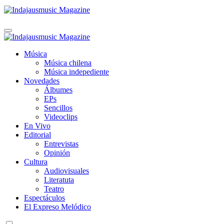
Indajausmusic Magazine
Música, Cultura y Espectáculos
Indajausmusic Magazine
Música, Cultura y Espectáculos
Música
Música chilena
Música indepediente
Novedades
Álbumes
EPs
Sencillos
Videoclips
En Vivo
Editorial
Entrevistas
Opinión
Cultura
Audiovisuales
Literatuta
Teatro
Espectáculos
El Expreso Melódico