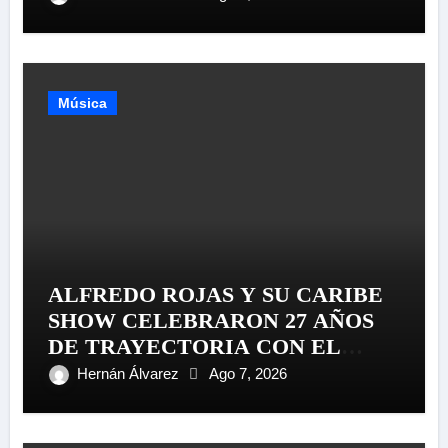
Música
ALFREDO ROJAS Y SU CARIBE
SHOW CELEBRARON 27 AÑOS
DE TRAYECTORIA CON EL
LANZAMIENTO MUNDIAL DE
Hernán Álvarez
Ago 7, 2026
SU «LIVE SESSION #1»