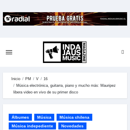
Skip
to
content
Inicio
PM
V
16
Música electrónica, guitarra, piano y mucho más: Mauripez
libera video en vivo de su primer disco
Álbumes
Música
Música chilena
Música indepediente
Novedades