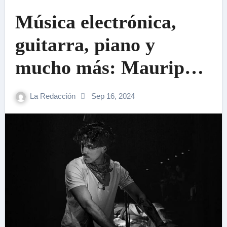
Música electrónica,
guitarra, piano y
mucho más: Mauripez
libera video en vivo de
La Redacción
Sep 16, 2024
su primer disco