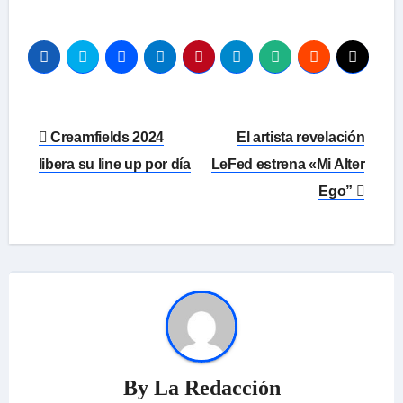
Navegación
Creamfields 2024
El artista revelación
de
libera su line up por día
LeFed estrena «Mi Alter
Ego”
entradas
By
La Redacción