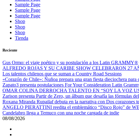
Sample Page
Sample Page
Sample Page
Shop
Shop
Shop
Tienda
Reciente
Gus Ormo: el viaje poético y su postulación a los Latin GRAMMY®
ALFREDO ROJAS Y SU CARIBE SHOW CELEBRARON 27 AÑ
Los talentos chilenos que se suman a Country Road Sessions
«Corazón de Chile»: Ñuñoa prepara una gran fiesta dieciochera para ce
Zapato3 presenta postulaciones For Your Consideration Latin Gram
OMAR COLINA DERROCHA TALENTO EN “SOY LA VOZ U
Zarison presenta Partir de Zero, un álbum que desafía las fórmulas d
Roxana Miranda Rupailaf debuta en la narrativa con Dos corazones tengo,
ANGELO PIERATTINI reedita el emblemático “Disco Rojo” de WEI
Candelabro llega a Temuco con una noche cargada de indie
08/08/2026