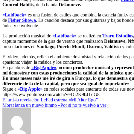
Control Habilis,
de la banda
Delanueve.
«Laidback»
es una fusión de estilos que combina la esencia funky ca
de
Fisher Showa
. La canción destaca por sus guitarras y bajos honde
única y envolvente.
La producción musical de
«Laidback»
se realizó en
Traru Estudios
captura momentos de la gira de verano que realizaron
Delanueve, Nfx
presentaciones en
Santiago, Puerto Montt, Osorno, Valdivia
y culm
El video, además, refleja el ambiente de amistad y relajación de los p
apasiona: viajar, la música y los conciertos.
En palabras de
«
Big Apple»
,
«como productor musical y representa
mí demostrar con estas producciones la calidad de la música que exi
En unos meses más me iré de gira a Europa, lo que demuestra que
diferencie de la de la capital, pero que sea igual de importante
«.
Sigue a
«
Big Apple»
en redes sociales para enterarte de todas sus n
https://www.youtube.com/watch?v=Di2K9bJTdG8
Navegación
El artista revelación LeFed estrena «Mi Alter Ego”
Morat lanza un nuevo himno «Por si no te vuelvo a ver»
de
entradas