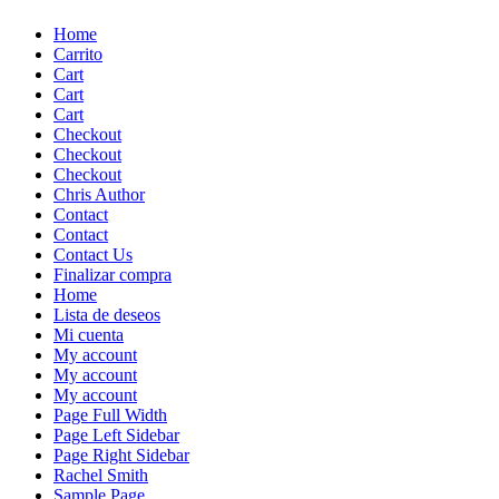
Skip
Home
to
Carrito
content
Cart
Cart
Cart
Checkout
Checkout
Checkout
Chris Author
Contact
Contact
Contact Us
Finalizar compra
Home
Lista de deseos
Mi cuenta
My account
My account
My account
Page Full Width
Page Left Sidebar
Page Right Sidebar
Rachel Smith
Sample Page