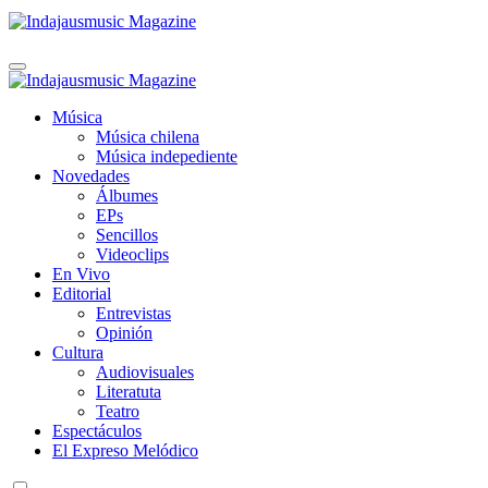
Indajausmusic Magazine
Música, Cultura y Espectáculos
Indajausmusic Magazine
Música, Cultura y Espectáculos
Música
Música chilena
Música indepediente
Novedades
Álbumes
EPs
Sencillos
Videoclips
En Vivo
Editorial
Entrevistas
Opinión
Cultura
Audiovisuales
Literatuta
Teatro
Espectáculos
El Expreso Melódico