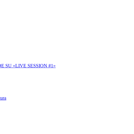
SU «LIVE SESSION #1»
tura