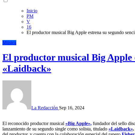
Inicio
PM
V
16
El productor musical Big Apple estrena su segundo senc
Música
El productor musical Big Apple 
«Laidback»
La Redacción
Sep 16, 2024
El reconocido productor musical
«Big Apple»,
fundador del sello dis
lanzamiento de su segundo single como solista, titulado
«Laidback»
.
del productor, y cuenta con la colaboración especial del rapero
Fishe