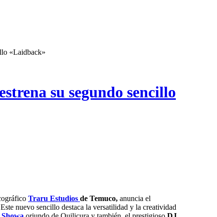
illo «Laidback»
estrena su segundo sencillo
cográfico
Traru Estudios
de Temuco,
anuncia el
Este nuevo sencillo destaca la versatilidad y la creatividad
r Showa
oriundo de Quilicura y también, el prestigioso
DJ