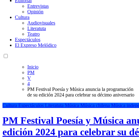
Editorial
Entrevistas
Opinión
Cultura
Audiovisuales
Literatuta
Teatro
Espectáculos
El Expreso Melódico
Inicio
PM
V
4
PM Festival Poesía y Música anuncia la programación
de su edición 2024 para celebrar su décimo aniversario
Cultura
Espectáculos
Literatuta
Música
Música chilena
Música indepe
PM Festival Poesía y Música an
edición 2024 para celebrar su d