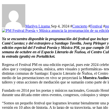
Marilyn Lizama
Sep 4, 2024
#
Concierto
#
Festival
#
po
Ya se encuentra disponible la programación del festival que incluye a artistas de Chile como LASTESIS, Gabriel Huentemil o
Cami Cuestas; y del extranjero a Santiago Tavella, Joerg Piringer 
edición especial del Festival Poesía y Música PM, ya que cumple 10 
semana de octubre en el Espacio Literario de Ñuñoa, el Centro Cu
tu entrada (gratis) en Portalticket.
Regresa el Festival PM en una edición especial, pues este 2024 celebr
años que y conjuga poesía, música, artes visuales y performáticas- tend
distintas comunas de Santiago: Espacio Literario de Ñuñoa, el Centro
medio de las presentaciones en vivo se proyectará la
Muestra Audiovi
talleres y otras acciones de mediación que se sumarán como parte de la
Fundado en 2014 por los poetas y músicos nacionales, Gonzalo Henríq
durante una década entre otros eventos, congresos, coloquios y simpo
“Somos un pequeño festival que logramos levantar bienalmente una par
versión en 10 años de historia. A lo largo de su trayectoria, se han 