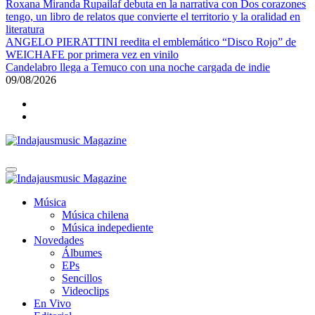
Roxana Miranda Rupailaf debuta en la narrativa con Dos corazones
tengo, un libro de relatos que convierte el territorio y la oralidad en
literatura
ANGELO PIERATTINI reedita el emblemático “Disco Rojo” de
WEICHAFE por primera vez en vinilo
Candelabro llega a Temuco con una noche cargada de indie
09/08/2026
Indajausmusic Magazine
Música, Cultura y Espectáculos
Indajausmusic Magazine
Música, Cultura y Espectáculos
Música
Música chilena
Música indepediente
Novedades
Álbumes
EPs
Sencillos
Videoclips
En Vivo