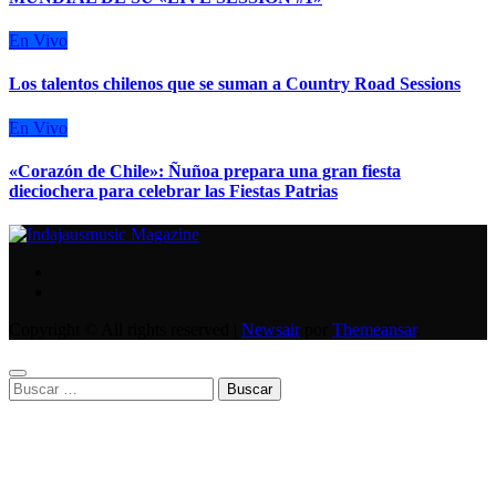
En Vivo
Los talentos chilenos que se suman a Country Road Sessions
En Vivo
«Corazón de Chile»: Ñuñoa prepara una gran fiesta
dieciochera para celebrar las Fiestas Patrias
Copyright © All rights reserved
|
Newsair
por
Themeansar
.
Buscar: