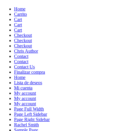
Skip
Home
to
Carrito
content
Cart
Cart
Cart
Checkout
Checkout
Checkout
Chris Author
Contact
Contact
Contact Us
Finalizar compra
Home
Lista de deseos
Mi cuenta
My account
My account
My account
Page Full Width
Page Left Sidebar
Page Right Sidebar
Rachel Smith
Sample Page