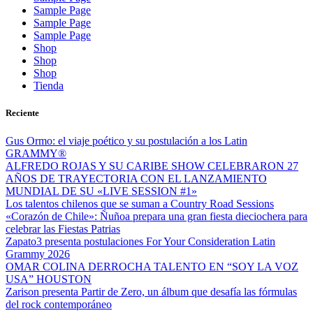
Sample Page
Sample Page
Sample Page
Shop
Shop
Shop
Tienda
Reciente
Gus Ormo: el viaje poético y su postulación a los Latin
GRAMMY®
ALFREDO ROJAS Y SU CARIBE SHOW CELEBRARON 27
AÑOS DE TRAYECTORIA CON EL LANZAMIENTO
MUNDIAL DE SU «LIVE SESSION #1»
Los talentos chilenos que se suman a Country Road Sessions
«Corazón de Chile»: Ñuñoa prepara una gran fiesta dieciochera para
celebrar las Fiestas Patrias
Zapato3 presenta postulaciones For Your Consideration Latin
Grammy 2026
OMAR COLINA DERROCHA TALENTO EN “SOY LA VOZ
USA” HOUSTON
Zarison presenta Partir de Zero, un álbum que desafía las fórmulas
del rock contemporáneo