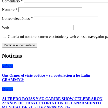
Comentario
*
Nombre
*
Correo electrónico
*
Web
Guarda mi nombre, correo electrónico y web en este navegador p
Noticias
Música
Gus Ormo: el viaje poético y su postulación a los Latin
GRAMMY®
Música
ALFREDO ROJAS Y SU CARIBE SHOW CELEBRARON
27 AÑOS DE TRAYECTORIA CON EL LANZAMIENTO
MUNDIAL DE SU «LIVE SESSION #1»