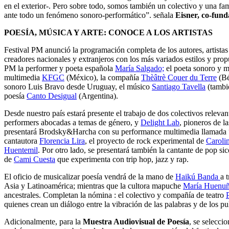
en el exterior-. Pero sobre todo, somos también un colectivo y una fam
ante todo un fenómeno sonoro-performático”. señala
Eisner, co-fun
POESÍA, MÚSICA Y ARTE: CONOCE A LOS ARTISTAS
Festival PM anunció la programación completa de los autores, artistas 
creadores nacionales y extranjeros con los más variados estilos y prop
PM la performer y poeta española
María Salgado;
el poeta sonoro y 
multimedia
KFGC
(México), la compañía
Thèâtrè Couer du Terre
(Bé
sonoro Luis Bravo desde Uruguay, el músico
Santiago Tavella
(tambié
poesía
Canto Desigual
(Argentina).
Desde nuestro país estará presente el trabajo de dos colectivos relevant
performers abocadas a temas de género, y
Delight Lab
, pioneros de l
presentará Brodsky&Harcha con su performance multimedia llamada “E
cantautora
Florencia Lira
, el proyecto de rock experimental de
Caroli
Huentemil
. Por otro lado, se presentará también la cantante de pop si
de
Cami Cuesta
que experimenta con trip hop, jazz y rap.
El oficio de musicalizar poesía vendrá de la mano de
Haikú Banda
a 
Asia y Latinoamérica; mientras que la cultora mapuche
María Huenuñ
ancestrales. Completan la nómina : el colectivo y compañía de teatro
quienes crean un diálogo entre la vibración de las palabras y de los pu
Adicionalmente, para la
Muestra Audiovisual de Poesía
, se selecci