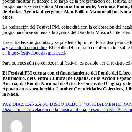
podrán mostrar su trabajo a lo largo de la programación del festival, a
programados se encuentran
Memoria Inmanente, Verónica Padín, F
de Rudas, Agencia divergente, Alan Paillan Manquepillan
,
Ninfa
otros.
La realización del Festival PM, coincidirá con la celebración del natal
programación se sumará a la agenda del Día de la Música Chilena en ho
Las entradas son gratuitas y se pueden adquirir en Portaldisc para cad
4
y
sábado 5 de octubre
. El detalle del programa e información sobre l
en
https://festivalpoesiaymusica.cl/
.
Para quienes aún no conozcan al festival, es posible ver el registro ed
El Festival PM cuenta con el financiamiento del Fondo del Libro y 
Patrimonio, del Centro Cultural de España, de la Acción Españo
Austria, del Fondo Nacional de Artes Escénicas de Uruguay y de
Apoyan en co-producción Lumbre Creatividades Colectivas, Libr
la Nada.
Navegación
PAZ DÍAZ LANZA SU DISCO DEBUT: “OFICIALMENTE RA
Diza el artista revelación de la música urbana presenta su EP “Pens
de
entradas