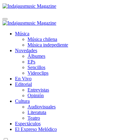
Indajausmusic Magazine
Música, Cultura y Espectáculos
Indajausmusic Magazine
Música, Cultura y Espectáculos
Música
Música chilena
Música indepediente
Novedades
Álbumes
EPs
Sencillos
Videoclips
En Vivo
Editorial
Entrevistas
Opinión
Cultura
Audiovisuales
Literatuta
Teatro
Espectáculos
El Expreso Melódico