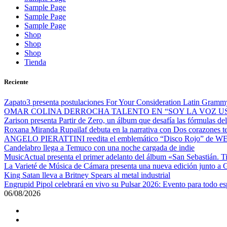
Sample Page
Sample Page
Sample Page
Shop
Shop
Shop
Tienda
Reciente
Zapato3 presenta postulaciones For Your Consideration Latin Gram
OMAR COLINA DERROCHA TALENTO EN “SOY LA VOZ U
Zarison presenta Partir de Zero, un álbum que desafía las fórmulas d
Roxana Miranda Rupailaf debuta en la narrativa con Dos corazones tengo,
ANGELO PIERATTINI reedita el emblemático “Disco Rojo” de WEI
Candelabro llega a Temuco con una noche cargada de indie
MusicActual presenta el primer adelanto del álbum «San Sebastián. T
La Varieté de Música de Cámara presenta una nueva edición junto a
King Satan lleva a Britney Spears al metal industrial
Engrupid Pipol celebrará en vivo su Pulsar 2026: Evento para todo 
06/08/2026