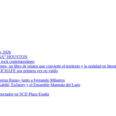
my 2026
SA” HOUSTON
el rock contemporáneo
 un libro de relatos que convierte el territorio y la oralidad en litera
CHAFE por primera vez en vinilo
ierras Raras» junto a Fernando Milagros
 Gabilú, EuJanny y el Ensamble Mangata del Lago
espectador en SCD Plaza Egaña