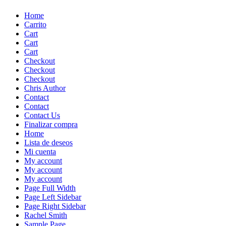
Skip
Home
to
Carrito
content
Cart
Cart
Cart
Checkout
Checkout
Checkout
Chris Author
Contact
Contact
Contact Us
Finalizar compra
Home
Lista de deseos
Mi cuenta
My account
My account
My account
Page Full Width
Page Left Sidebar
Page Right Sidebar
Rachel Smith
Sample Page