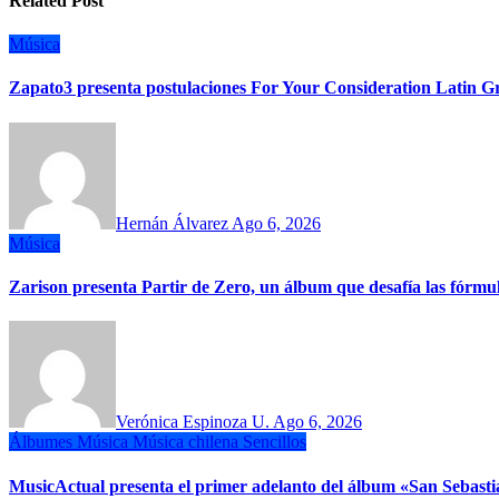
Related Post
Música
Zapato3 presenta postulaciones For Your Consideration Latin
Hernán Álvarez
Ago 6, 2026
Música
Zarison presenta Partir de Zero, un álbum que desafía las fórm
Verónica Espinoza U.
Ago 6, 2026
Álbumes
Música
Música chilena
Sencillos
MusicActual presenta el primer adelanto del álbum «San Sebasti