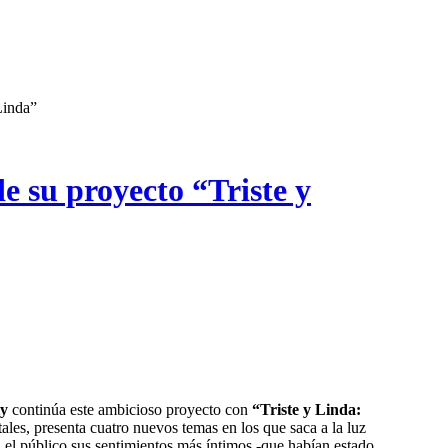
Linda”
e su proyecto “Triste y
ty
continúa este ambicioso proyecto con
“Triste y Linda:
tales, presenta cuatro nuevos temas en los que saca a la luz
 el público sus sentimientos más íntimos -que habían estado