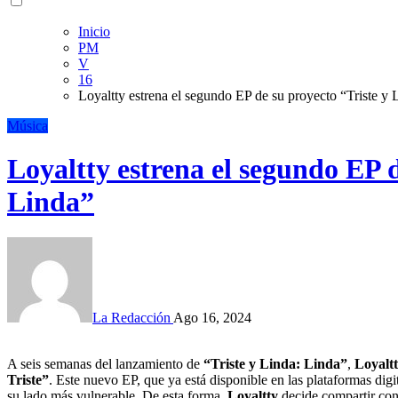
Inicio
PM
V
16
Loyaltty estrena el segundo EP de su proyecto “Triste y 
Música
Loyaltty estrena el segundo EP d
Linda”
La Redacción
Ago 16, 2024
A seis semanas del lanzamiento de
“Triste y Linda: Linda”
,
Loyalt
Triste”
. Este nuevo EP, que ya está disponible en las plataformas digi
su lado más vulnerable. De esta forma,
Loyaltty
decide compartir con