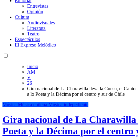
Editorial
Entrevistas
Opinión
Cultura
Audiovisuales
Literatuta
Teatro
Espectáculos
El Expreso Melódico
Inicio
AM
V
26
Gira nacional de La Charawilla lleva la Cueca, el Canto
a lo Poeta y la Décima por el centro y sur de Chile
Música
Música chilena
Música indepediente
Gira nacional de La Charawilla l
Poeta y la Décima por el centro 