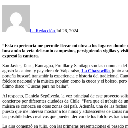
La Redacción
Jul 26, 2024
“Esta experiencia me permite llevar mi obra a los lugares donde nació este proyecto, donde anduve años revoloteando
buscando la veta del canto campesino, persiguiendo vigilias y visi
expresó la cantora.
San Javier, Talca, Rancagua, Frutillar y Santiago son las comunas del c
agosto la cantora y payadora de Valparaíso,
La Charawilla
, junto a 
porteña buscará transmitir la experiencia e historia del tradicional Ca
folclore nacional y la música popular, como la cueca y el bolero, pero
último disco “Cuecas para no bailar”.
Al respecto, Daniela Sepúlveda, la voz principal de este proyecto solista
conciertos por diferentes ciudades de Chile. “Para que el trabajo de
música se conozca en otras zonas del país. Además, una de las fechas 
puesto que me interesa mostrar a los niños y adolescentes de zonas ru
las posibilidades creativas que pueden derivar de los folclores tradicio
La gira comenzó en julio, con las primeras presentaciones el pasado m