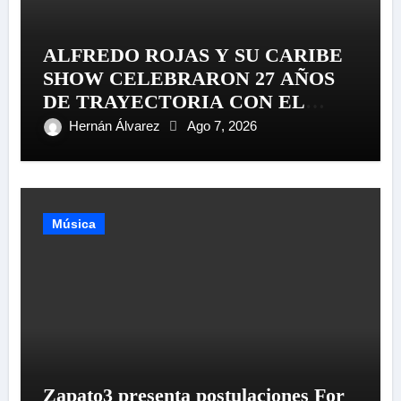
ALFREDO ROJAS Y SU CARIBE
SHOW CELEBRARON 27 AÑOS
DE TRAYECTORIA CON EL
LANZAMIENTO MUNDIAL DE
Hernán Álvarez
Ago 7, 2026
SU «LIVE SESSION #1»
Música
Zapato3 presenta postulaciones For