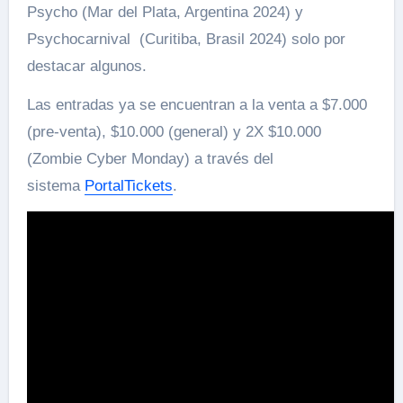
Psycho (Mar del Plata, Argentina 2024) y
Psychocarnival (Curitiba, Brasil 2024) solo por
destacar algunos.
Las entradas ya se encuentran a la venta a $7.000
(pre-venta), $10.000 (general) y 2X $10.000
(Zombie Cyber Monday) a través del
sistema
PortalTickets
.