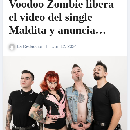
Voodoo Zombie libera
el video del single
Maldita y anuncia
lanzamiento de su
La Redacción
Jun 12, 2024
nuevo disco