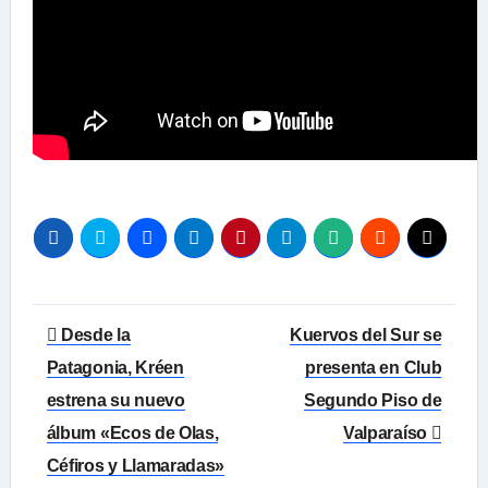
Navegación
Desde la
Kuervos del Sur se
de
Patagonia, Kréen
presenta en Club
estrena su nuevo
Segundo Piso de
entradas
álbum «Ecos de Olas,
Valparaíso
Céfiros y Llamaradas»