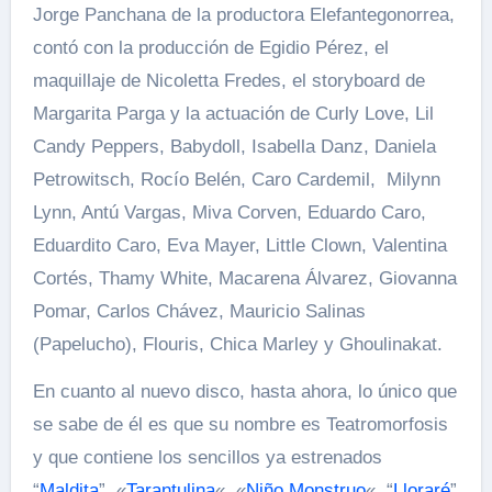
Jorge Panchana de la productora Elefantegonorrea,
contó con la producción de Egidio Pérez, el
maquillaje de Nicoletta Fredes, el storyboard de
Margarita Parga y la actuación de Curly Love, Lil
Candy Peppers, Babydoll, Isabella Danz, Daniela
Petrowitsch, Rocío Belén, Caro Cardemil, Milynn
Lynn, Antú Vargas, Miva Corven, Eduardo Caro,
Eduardito Caro, Eva Mayer, Little Clown, Valentina
Cortés, Thamy White, Macarena Álvarez, Giovanna
Pomar, Carlos Chávez, Mauricio Salinas
(Papelucho), Flouris, Chica Marley y Ghoulinakat.
En cuanto al nuevo disco, hasta ahora, lo único que
se sabe de él es que su nombre es Teatromorfosis
y que contiene los sencillos ya estrenados
“
Maldita
”, «
Tarantulina
«, «
Niño Monstruo
«, “
Lloraré
”