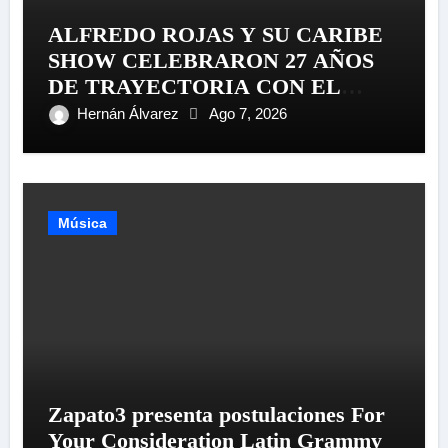
ALFREDO ROJAS Y SU CARIBE
SHOW CELEBRARON 27 AÑOS
DE TRAYECTORIA CON EL
LANZAMIENTO MUNDIAL DE
Hernán Álvarez
Ago 7, 2026
SU «LIVE SESSION #1»
Música
Zapato3 presenta postulaciones For
Your Consideration Latin Grammy