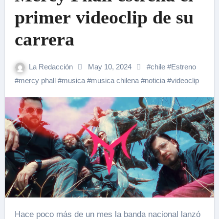
primer videoclip de su
carrera
La Redacción
May 10, 2024
#
chile
#
Estreno
#
mercy phall
#
musica
#
musica chilena
#
noticia
#
videoclip
Hace poco más de un mes la banda nacional lanzó