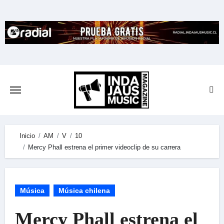
Skip
to
content
Inicio
AM
V
10
Mercy Phall estrena el primer videoclip de su carrera
Música
Música chilena
Mercy Phall estrena el