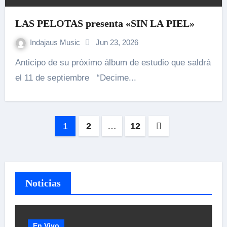
LAS PELOTAS presenta «SIN LA PIEL»
Indajaus Music
Jun 23, 2026
Anticipo de su próximo álbum de estudio que saldrá
el 11 de septiembre “Decime...
Paginación
1
2
…
12
de
entradas
Noticias
En Vivo