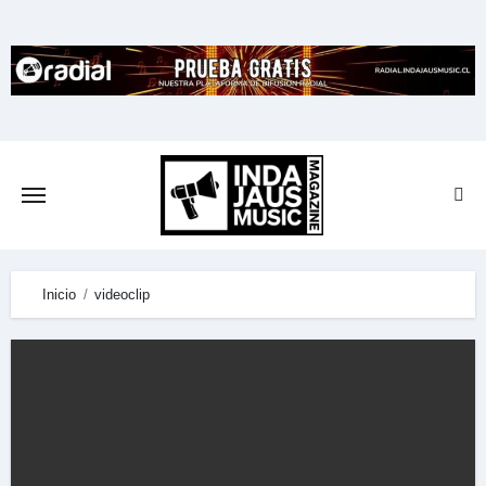
Skip
to
content
Inicio
videoclip