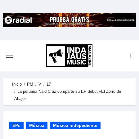
Skip
to
content
Inicio
PM
V
17
La peruana Naid Cruz comparte su EP debut «El Zorro de
Abajo»
EPs
Música
Música indepediente