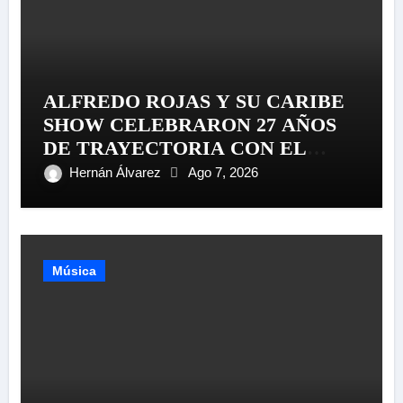
ALFREDO ROJAS Y SU CARIBE
SHOW CELEBRARON 27 AÑOS
DE TRAYECTORIA CON EL
LANZAMIENTO MUNDIAL DE
Hernán Álvarez
Ago 7, 2026
SU «LIVE SESSION #1»
Música