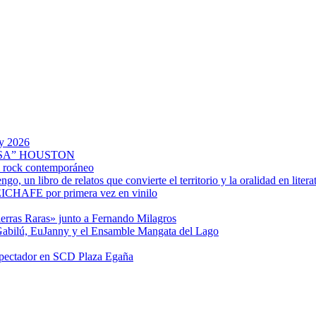
my 2026
SA” HOUSTON
el rock contemporáneo
 un libro de relatos que convierte el territorio y la oralidad en litera
CHAFE por primera vez en vinilo
ierras Raras» junto a Fernando Milagros
 Gabilú, EuJanny y el Ensamble Mangata del Lago
espectador en SCD Plaza Egaña