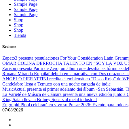
Sample Page
Sample Page
Sample Page
Shop
Shop
Shop
Tienda
Reciente
Zapato3 presenta postulaciones For Your Consideration Latin Gram
OMAR COLINA DERROCHA TALENTO EN “SOY LA VOZ U
Zarison presenta Partir de Zero, un álbum que desafía las fórmulas d
Roxana Miranda Rupailaf debuta en la narrativa con Dos corazones tengo,
ANGELO PIERATTINI reedita el emblemático “Disco Rojo” de WEI
Candelabro llega a Temuco con una noche cargada de indie
MusicActual presenta el primer adelanto del álbum «San Sebastián. T
La Varieté de Música de Cámara presenta una nueva edición junto a
King Satan lleva a Britney Spears al metal industrial
Engrupid Pipol celebrará en vivo su Pulsar 2026: Evento para todo 
07/08/2026