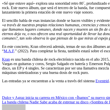
«Sé que estuve aquí» explora una sonoridad retro 80´, profundizado en 
rock. Este nuevo álbum, que será el tercero de la banda, fue compuesto
lanzamiento la primera estación de este nuevo viaje sonoro.
El sencillo habla de esas instancias donde se hacen visibles y evidente
«
a través de nuestras propias relaciones humanas, creencias y emoci
que llamamos lugares comunes, donde nacen y mueren un sin fin de cic
eternos deja vu, o nos ofrecen una real oportunidad de llevar luz don
comunes?, tan solo observa lo que piensas de lo que miras al espejo
En este concierto, Kran ofrecerá además, temas de sus dos álbumes ant
“
M.A.F
.” (2022). Para completar la fiesta, también estará sobre el es
Kran
es una banda chilena de rock-electrónico nacida en el año 2015,
Vargas en guitarras y coros, Sergio Salgado en batería y Emerson Pulg
disco, un EP y 4 singles. Se caracterizan por ser una llamativa mezcla
máquinas sintetizadoras y una buena dosis de rock puro.
Las entradas ya se encuentran a la venta a través del sistema
Eventrid
.
Navegación
Dulce y Agraz inicia su carrera en México con «Íbamos” su nuevo si
La banda chilena Nadie Sabe acaba de estrenar su disco «Sombra de
de