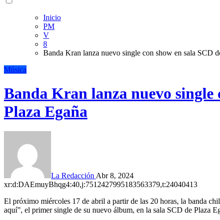
Inicio
PM
V
8
Banda Kran lanza nuevo single con show en sala SCD d
Música
Banda Kran lanza nuevo single 
Plaza Egaña
La Redacción
Abr 8, 2024
xr:d:DAEmuyBhqg4:40,j:7512427995183563379,t:24040413
El próximo miércoles 17 de abril a partir de las 20 horas, la banda chilena de rock electrónico Kran lanzará “Sé que ya estuve
aquí”, el primer single de su nuevo álbum, en la sala SCD de Plaza E