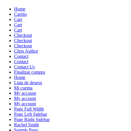
Skip
Home
to
Carrito
content
Cart
Cart
Cart
Checkout
Checkout
Checkout
Chris Author
Contact
Contact
Contact Us
Finalizar compra
Home
Lista de deseos
Mi cuenta
My account
My account
My account
Page Full Width
Page Left Sidebar
Page Right Sidebar
Rachel Smith
Sample Page