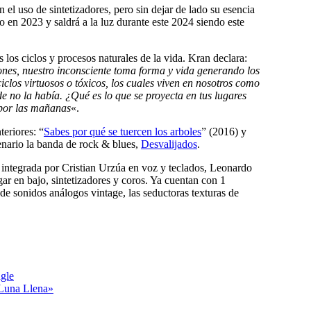
el uso de sintetizadores, pero sin dejar de lado su esencia
 en 2023 y saldrá a la luz durante este 2024 siendo este
s los ciclos y procesos naturales de la vida. Kran declara:
ones, nuestro inconsciente toma forma y vida generando los
los virtuosos o tóxicos, los cuales viven en nosotros como
de no la había. ¿Qué es lo que se proyecta en tus lugares
 por las mañanas
«.
eriores: “
Sabes por qué se tuercen los arboles
” (2016) y
cenario la banda de rock & blues,
Desvalijados
.
 integrada por Cristian Urzúa en voz y teclados, Leonardo
ar en bajo, sintetizadores y coros. Ya cuentan con 1
 de sonidos análogos vintage, las seductoras texturas de
ngle
 Luna Llena»