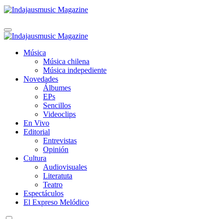
Indajausmusic Magazine
Música, Cultura y Espectáculos
Indajausmusic Magazine
Música, Cultura y Espectáculos
Música
Música chilena
Música indepediente
Novedades
Álbumes
EPs
Sencillos
Videoclips
En Vivo
Editorial
Entrevistas
Opinión
Cultura
Audiovisuales
Literatuta
Teatro
Espectáculos
El Expreso Melódico