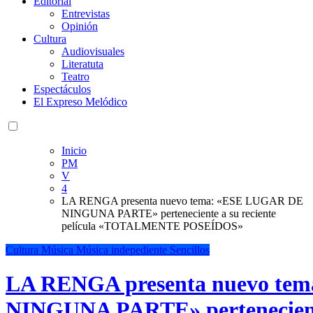
Editorial
Entrevistas
Opinión
Cultura
Audiovisuales
Literatuta
Teatro
Espectáculos
El Expreso Melódico
Inicio
PM
V
4
LA RENGA presenta nuevo tema: «ESE LUGAR DE
NINGUNA PARTE» perteneciente a su reciente
película «TOTALMENTE POSEÍDOS»
Cultura
Música
Música indepediente
Sencillos
LA RENGA presenta nuevo te
NINGUNA PARTE» perteneciente 