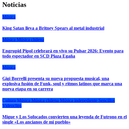
Noticias
Música
King Satan lleva a Britney Spears al metal industrial
Música
Música chilena
Engrupid Pipol celebrará en vivo su Pulsar 2026: Evento para
todo espectador en SCD Plaza Egaña
Música
Gigi Borrelli presenta su nueva propuesta musical, una
explosiva fusión de Funk, soul y ritmos latinos que marca una
nueva etapa en su carrera
Cultura
Música
Música chilena
Música indepediente
Sencillos
Videoclips
Migue y Los Sofocados convierten una leyenda de Futrono en el
single «Los ancianos de mi pueblo»