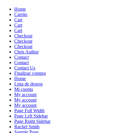
Skip
Home
to
Carrito
content
Cart
Cart
Cart
Checkout
Checkout
Checkout
Chris Author
Contact
Contact
Contact Us
Finalizar compra
Home
Lista de deseos
Mi cuenta
My account
My account
My account
Page Full Width
Page Left Sidebar
Page Right Sidebar
Rachel Smith
Sample Page