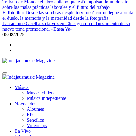
Trabajo de Monos: el libro chileno que está impulsando un debate
sobre las malas prácticas laborales y el futuro del trabajo
El fotolibro Desde las sombras despierto y no sé cómo llegué aborda
el duelo, la memoria y la maternidad desde la fotografía
La cantante Gisell alza la voz en Chicago con el lanzamiento de su
nuevo tema promocional «Basta Ya»
06/08/2026
Indajausmusic Magazine
Música, Cultura y Espectáculos
Indajausmusic Magazine
Música, Cultura y Espectáculos
Música
Música chilena
Música indepediente
Novedades
Álbumes
EPs
Sencillos
Videoclips
En Vivo