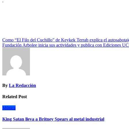
.
Navegación
Como “El Filo del Cuchillo” de Keykek Terrab explica el autosabotaj
Fundación Arbolee inicia sus actividades y publica con Ediciones UC el
de
entradas
By
La Redacción
Related Post
Música
King Satan lleva a Britney Spears al metal industrial