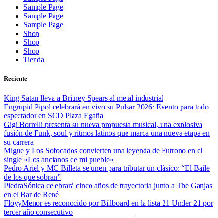
Sample Page
Sample Page
Sample Page
Shop
Shop
Shop
Tienda
Reciente
King Satan lleva a Britney Spears al metal industrial
Engrupid Pipol celebrará en vivo su Pulsar 2026: Evento para todo
espectador en SCD Plaza Egaña
Gigi Borrelli presenta su nueva propuesta musical, una explosiva
fusión de Funk, soul y ritmos latinos que marca una nueva etapa en
su carrera
Migue y Los Sofocados convierten una leyenda de Futrono en el
single «Los ancianos de mi pueblo»
Pedro Ariel y MC Billeta se unen para tributar un clásico: “El Baile
de los que sobran”
PiedraSónica celebrará cinco años de trayectoria junto a The Ganjas
en el Bar de René
FloyyMenor es reconocido por Billboard en la lista 21 Under 21 por
tercer año consecutivo