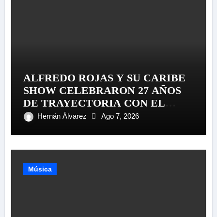
ALFREDO ROJAS Y SU CARIBE
SHOW CELEBRARON 27 AÑOS
DE TRAYECTORIA CON EL
LANZAMIENTO MUNDIAL DE
Hernán Álvarez
Ago 7, 2026
SU «LIVE SESSION #1»
Música