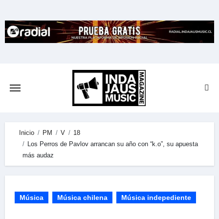
Skip
to
content
Inicio
PM
V
18
Los Perros de Pavlov arrancan su año con “k.o”, su apuesta
más audaz
Música
Música chilena
Música indepediente