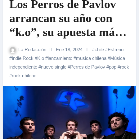
Los Perros de Pavlov
arrancan su año con
“k.o”, su apuesta más
audaz
La Redacción
Ene 18, 2024
#
chile
#
Estreno
#
Indie Rock
#
K.o
#
lanzamiento
#
musica chilena
#
Música
independiente
#
nuevo single
#
Perros de Pavlov
#
pop
#
rock
#
rock chileno