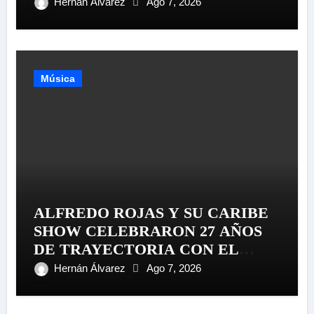
Hernán Álvarez
Ago 7, 2026
Música
ALFREDO ROJAS Y SU CARIBE
SHOW CELEBRARON 27 AÑOS
DE TRAYECTORIA CON EL
LANZAMIENTO MUNDIAL DE
Hernán Álvarez
Ago 7, 2026
SU «LIVE SESSION #1»