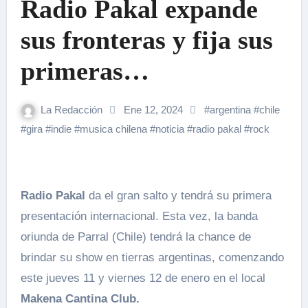
Radio Pakal expande
sus fronteras y fija sus
primeras
presentaciones
La Redacción
Ene 12, 2024
#
argentina
#
chile
internacionales en
#
gira
#
indie
#
musica chilena
#
noticia
#
radio pakal
#
rock
Argentina.
Radio Pakal
da el gran salto y tendrá su primera
presentación internacional. Esta vez, la banda
oriunda de Parral (Chile) tendrá la chance de
brindar su show en tierras argentinas, comenzando
este jueves 11 y viernes 12 de enero en el local
Makena Cantina Club.