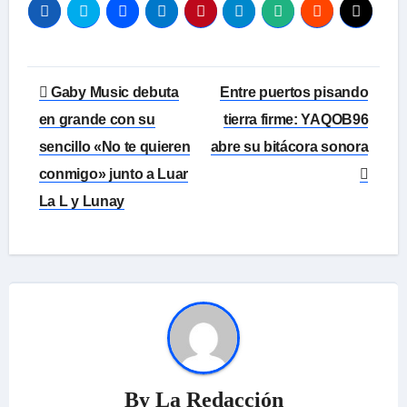
Navegación
Gaby Music debuta
Entre puertos pisando
de
en grande con su
tierra firme: YAQOB96
sencillo «No te quieren
abre su bitácora sonora
entradas
conmigo» junto a Luar
La L y Lunay
By
La Redacción