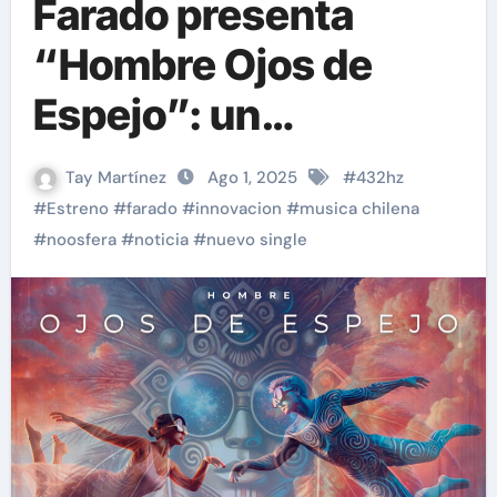
Farado presenta
“Hombre Ojos de
Espejo”: un
sonopoema en
Tay Martínez
Ago 1, 2025
#
432hz
432Hz que marca el
#
Estreno
#
farado
#
innovacion
#
musica chilena
#
noosfera
#
noticia
#
nuevo single
inicio de Noosfera
Project