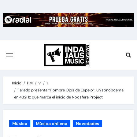
Skip
to
content
Inicio
PM
V
1
Farado presenta “Hombre Ojos de Espejo”: un sonopoema
en 432Hz que marca el inicio de Noosfera Project
Música
Música chilena
Novedades