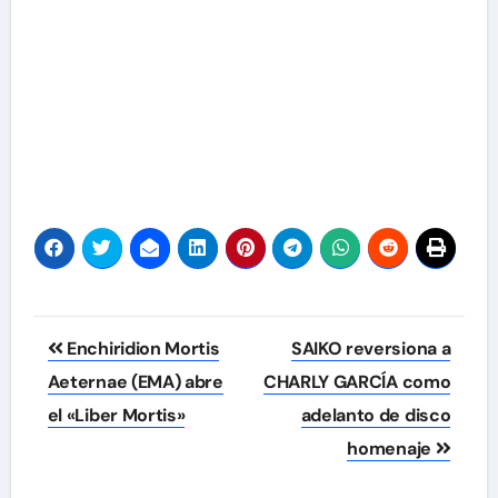
Navegación
Enchiridion Mortis
SAIKO reversiona a
de
Aeternae (EMA) abre
CHARLY GARCÍA como
el «Liber Mortis»
adelanto de disco
entradas
homenaje