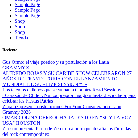
Sample Page
Sample Page
Sample Page
Shop
Shop
Shop
Tienda
Reciente
Gus Ormo: el viaje poético y su postulación a los Latin
GRAMMY®
ALFREDO ROJAS Y SU CARIBE SHOW CELEBRARON 27
AÑOS DE TRAYECTORIA CON EL LANZAMIENTO
MUNDIAL DE SU «LIVE SESSION #1»
Los talentos chilenos que se suman a Country Road Sessions
«Corazón de Chile»: Ñuñoa prepara una gran fiesta dieciochera para
celebrar las Fiestas Patrias
Zapato3 presenta postulaciones For Your Consideration Latin
Grammy 2026
OMAR COLINA DERROCHA TALENTO EN “SOY LA VOZ
USA” HOUSTON
Zarison presenta Partir de Zero, un álbum que desafía las fórmulas
del rock contemporáneo