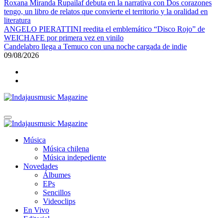
Roxana Miranda Rupailaf debuta en la narrativa con Dos corazones
tengo, un libro de relatos que convierte el territorio y la oralidad en
literatura
ANGELO PIERATTINI reedita el emblemático “Disco Rojo” de
WEICHAFE por primera vez en vinilo
Candelabro llega a Temuco con una noche cargada de indie
09/08/2026
Indajausmusic Magazine
Música, Cultura y Espectáculos
Indajausmusic Magazine
Música, Cultura y Espectáculos
Música
Música chilena
Música indepediente
Novedades
Álbumes
EPs
Sencillos
Videoclips
En Vivo