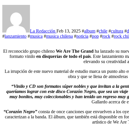
La Redacción
Feb 13, 2025
#
album
#
chile
#
cultura
#
d
#
lanzamiento
#
musica
#
musica chilena
#
noticia
#
pop
#
rock
#
rock chi
El reconocido grupo chileno
We Are The Grand
ha lanzado su nuev
formato vinilo
en disquerías de todo el país
. Este lanzamiento ma
elevando su creatividad a
La irrupción de este nuevo material de estudio marca un punto alto 
obra y que se llena de atmosferas
“Vinilo y CD son formatos súper nobles y que invitan a la gente
queríamos lograr con este disco Corazón Negro, que sea un viaje 
muy bonitos, muy coleccionables y han tenido un regreso muy g
Gallardo acerca de e
“Corazón Negro”
consta de once canciones que envuelven a los oyen
caracterizan a la banda. El álbum, que también está disponible en f
artístico de We Are