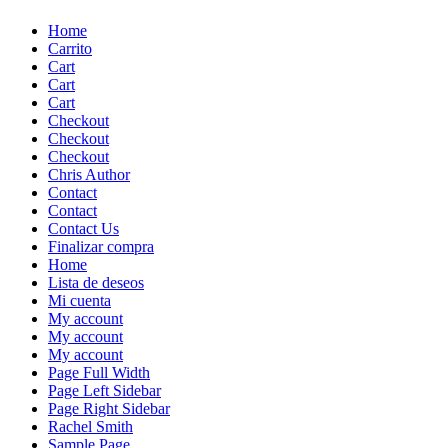
Skip
Home
to
Carrito
content
Cart
Cart
Cart
Checkout
Checkout
Checkout
Chris Author
Contact
Contact
Contact Us
Finalizar compra
Home
Lista de deseos
Mi cuenta
My account
My account
My account
Page Full Width
Page Left Sidebar
Page Right Sidebar
Rachel Smith
Sample Page