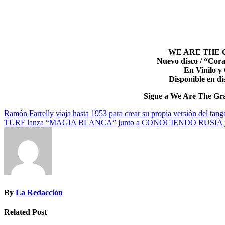
WE ARE THE
Nuevo disco / “Cor
En Vinilo y
Disponible en di
Sigue a We Are The G
Navegación
Ramón Farrelly viaja hasta 1953 para crear su propia versión del ta
TURF lanza “MAGIA BLANCA” junto a CONOCIENDO RUSIA y re
de
entradas
By
La Redacción
Related Post