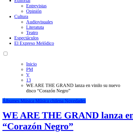
Editorial
Entrevistas
Opinión
Cultura
Audiovisuales
Literatuta
Teatro
Espectáculos
El Expreso Melódico
Inicio
PM
V
13
WE ARE THE GRAND lanza en vinilo su nuevo
disco “Corazón Negro”
Álbumes
Música
Música chilena
Novedades
WE ARE THE GRAND lanza en vi
“Corazón Negro”