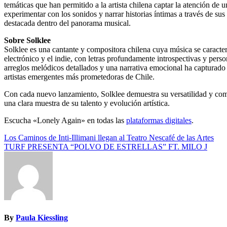
temáticas que han permitido a la artista chilena captar la atención de
experimentar con los sonidos y narrar historias íntimas a través de sus
destacada dentro del panorama musical.
Sobre Solklee
Solklee es una cantante y compositora chilena cuya música se caracteri
electrónico y el indie, con letras profundamente introspectivas y per
arreglos melódicos detallados y una narrativa emocional ha capturado 
artistas emergentes más prometedoras de Chile.
Con cada nuevo lanzamiento, Solklee demuestra su versatilidad y co
una clara muestra de su talento y evolución artística.
Escucha «Lonely Again» en todas las
plataformas digitales
.
Navegación
Los Caminos de Inti-Illimani llegan al Teatro Nescafé de las Artes
TURF PRESENTA “POLVO DE ESTRELLAS” FT. MILO J
de
entradas
By
Paula Kiessling