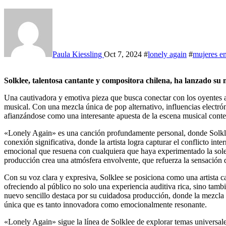
Paula Kiessling
Oct 7, 2024
#
lonely again
#
mujeres en
Solklee, talentosa cantante y compositora chilena, ha lanzado su 
Una cautivadora y emotiva pieza que busca conectar con los oyentes a tr
musical. Con una mezcla única de pop alternativo, influencias electr
afianzándose como una interesante apuesta de la escena musical con
«Lonely Again» es una canción profundamente personal, donde Solkle
conexión significativa, donde la artista logra capturar el conflicto int
emocional que resuena con cualquiera que haya experimentado la soled
producción crea una atmósfera envolvente, que refuerza la sensación d
Con su voz clara y expresiva, Solklee se posiciona como una artista 
ofreciendo al público no solo una experiencia auditiva rica, sino tamb
nuevo sencillo destaca por su cuidadosa producción, donde la mezcla 
única que es tanto innovadora como emocionalmente resonante.
«Lonely Again» sigue la línea de Solklee de explorar temas universale