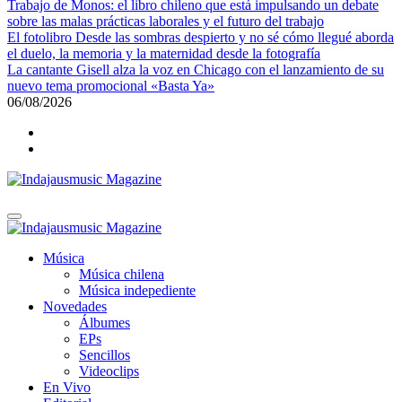
Trabajo de Monos: el libro chileno que está impulsando un debate
sobre las malas prácticas laborales y el futuro del trabajo
El fotolibro Desde las sombras despierto y no sé cómo llegué aborda
el duelo, la memoria y la maternidad desde la fotografía
La cantante Gisell alza la voz en Chicago con el lanzamiento de su
nuevo tema promocional «Basta Ya»
06/08/2026
Indajausmusic Magazine
Música, Cultura y Espectáculos
Indajausmusic Magazine
Música, Cultura y Espectáculos
Música
Música chilena
Música indepediente
Novedades
Álbumes
EPs
Sencillos
Videoclips
En Vivo