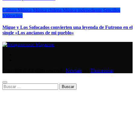
Cultura
Música
Música chilena
Música indepediente
Sencillos
Videoclips
Migue y Los Sofocados convierten una leyenda de Futrono en el
single «Los ancianos de mi pueblo»
Copyright © All rights reserved
|
Newsair
por
Themeansar
.
Buscar: