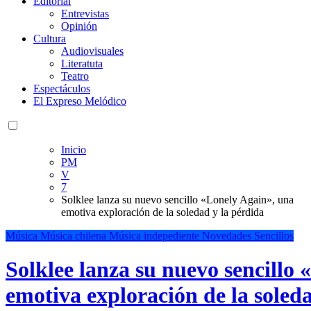
Editorial
Entrevistas
Opinión
Cultura
Audiovisuales
Literatuta
Teatro
Espectáculos
El Expreso Melódico
Inicio
PM
V
7
Solklee lanza su nuevo sencillo «Lonely Again», una
emotiva exploración de la soledad y la pérdida
Música
Música chilena
Música indepediente
Novedades
Sencillos
Solklee lanza su nuevo sencillo
emotiva exploración de la soled