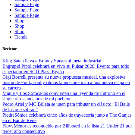
Sample Page
Sample Page
Sample Page
Shop
Shop
Shop
Tienda
Reciente
King Satan lleva a Britney Spears al metal industrial
Engrupid Pipol celebrará en vivo su Pulsar 2026: Evento para todo
espectador en SCD Plaza Egaña
Gigi Borrelli presenta su nueva propuesta musical, una explosiva
fusión de Funk, soul y ritmos latinos que marca una nueva etapa en
su carrera
Migue y Los Sofocados convierten una leyenda de Futrono en el
single «Los ancianos de mi pueblo»
Pedro Ariel y MC Billeta se unen para tributar un clásico: “El Baile
de los que sobran”
PiedraSónica celebrará cinco años de trayectoria junto a The Ganjas
en el Bar de René
FloyyMenor es reconocido por Billboard en la lista 21 Under 21 por
tercer año consecutivo