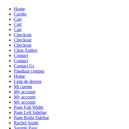
Skip
Home
to
Carrito
content
Cart
Cart
Cart
Checkout
Checkout
Checkout
Chris Author
Contact
Contact
Contact Us
Finalizar compra
Home
Lista de deseos
Mi cuenta
My account
My account
My account
Page Full Width
Page Left Sidebar
Page Right Sidebar
Rachel Smith
Sample Page