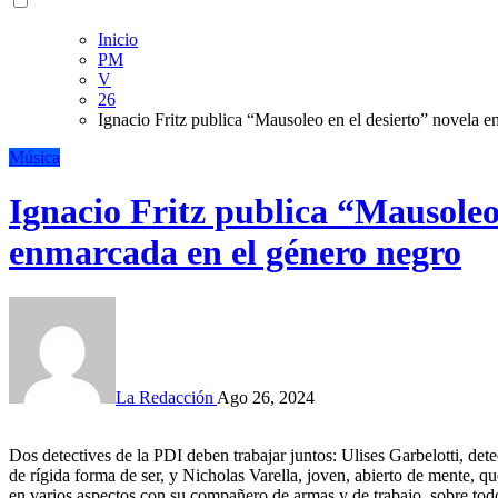
Inicio
PM
V
26
Ignacio Fritz publica “Mausoleo en el desierto” novela 
Música
Ignacio Fritz publica “Mausoleo 
enmarcada en el género negro
La Redacción
Ago 26, 2024
Dos detectives de la PDI deben trabajar juntos: Ulises Garbelotti, dete
de rígida forma de ser, y Nicholas Varella, joven, abierto de mente, qu
en varios aspectos con su compañero de armas y de trabajo, sobre todo