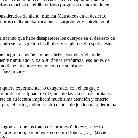
rismo machista y el liberalismo progresista, encarnado en
considerados de nicho, publica Mausoleos en el desierto,
u prosa culta neobarroca busca sorprender y entretener al
a nortino que hace desaparecer los cuerpos en el desierto de
ndo se transgreden los límites y se pierde el respeto: esto
que luego lo engañe, ambos ebrios, cuando vigilan de
siente humillado, y bajo su óptica retrógrada, eso no es de
 no tiene un autoconocimiento de sí mismo.
 línea, incide
 quiera experimentar lo exagerado, con el lenguaje
critor de culto Ignacio Fritz, una de las voces más brutales,
rse en su lectura implicará muchísima atención y criterio
ara el lector, quien pondrá en tela de juicio cualquier tema
otagonista que los traten de ‘promesa’, lo es y, si se lo
ser, a su modo, tan potente como un Bolaño […]” (Javier
06).