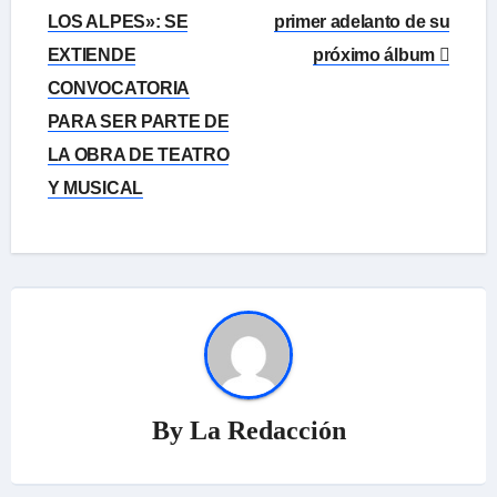
de
LOS ALPES»: SE
primer adelanto de su
EXTIENDE
próximo álbum
entradas
CONVOCATORIA
PARA SER PARTE DE
LA OBRA DE TEATRO
Y MUSICAL
By
La Redacción