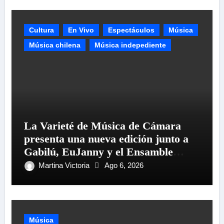
Cultura
En Vivo
Espectáculos
Música
Música chilena
Música indepediente
La Varieté de Música de Cámara
presenta una nueva edición junto a
Gabilú, EuJanny y el Ensamble
Mangata del Lago
Martina Victoria
Ago 6, 2026
Música