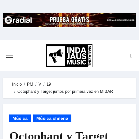
Skip
to
content
Inicio
PM
V
19
Octophant y Target juntos por primera vez en MIBAR
Música
Música chilena
Octophant y Target