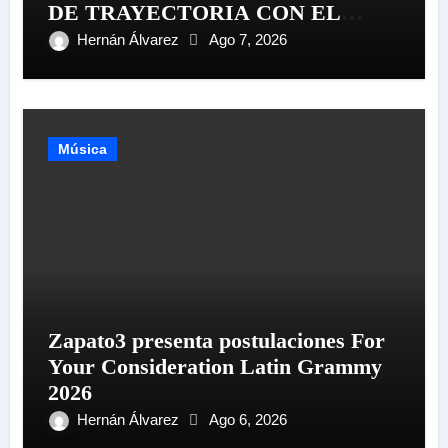
DE TRAYECTORIA CON EL
LANZAMIENTO MUNDIAL DE
Hernán Álvarez
Ago 7, 2026
SU «LIVE SESSION #1»
Música
Zapato3 presenta postulaciones For
Your Consideration Latin Grammy
2026
Hernán Álvarez
Ago 6, 2026