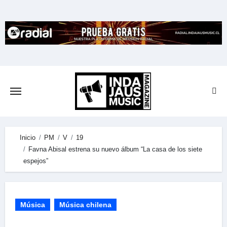
Skip
to
content
Inicio
PM
V
19
Favna Abisal estrena su nuevo álbum “La casa de los siete
espejos”
Música
Música chilena