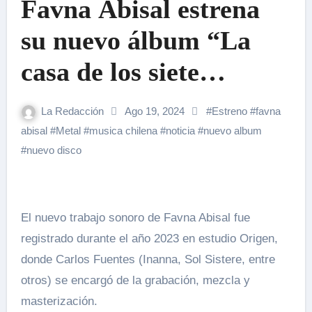
Favna Abisal estrena
su nuevo álbum “La
casa de los siete
espejos”
La Redacción
Ago 19, 2024
#
Estreno
#
favna
abisal
#
Metal
#
musica chilena
#
noticia
#
nuevo album
#
nuevo disco
El nuevo trabajo sonoro de Favna Abisal fue
registrado durante el año 2023 en estudio Origen,
donde Carlos Fuentes (Inanna, Sol Sistere, entre
otros) se encargó de la grabación, mezcla y
masterización.