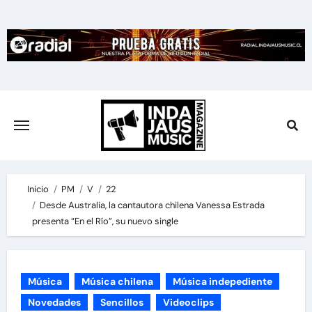
Skip
to
content
Inicio
PM
V
22
Desde Australia, la cantautora chilena Vanessa Estrada
presenta “En el Río”, su nuevo single
Música
Música chilena
Música indepediente
Novedades
Sencillos
Videoclips