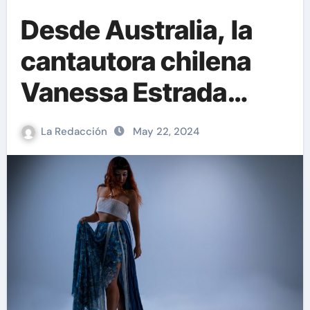
Desde Australia, la
cantautora chilena
Vanessa Estrada
presenta “En el Río”,
La Redacción
May 22, 2024
su nuevo single