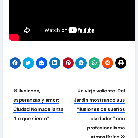
Navegación
Ilusiones,
Un viaje valiente: Del
de
esperanzas y amor:
Jardín mostrando sus
Ciudad Nómade lanza
“Ilusiones de sueños
entradas
“Lo que siento”
olvidados” con
profesionalismo
atmosférico