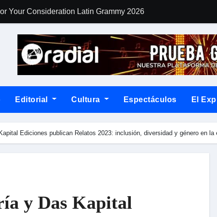
For Your Consideration Latin Grammy 2026
OMAR COLINA
o
Editorial
Cultura
Espectáculos
El Exp
Kapital Ediciones publican Relatos 2023: inclusión, diversidad y género en la
ía y Das Kapital