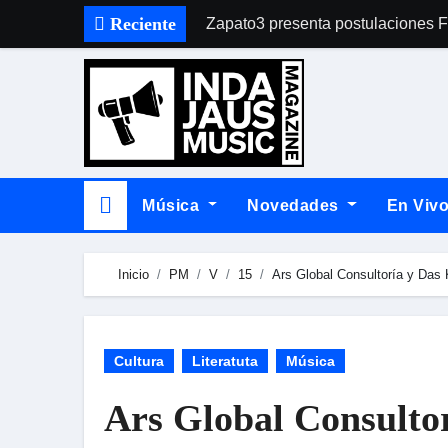
Skip
Reciente
Zapato3 presenta postulaciones 
to
content
Música
Novedades
En Viv
Inicio
PM
V
15
Ars Global Consultoría y Das 
Cultura
Literatuta
Música
Ars Global Consultor