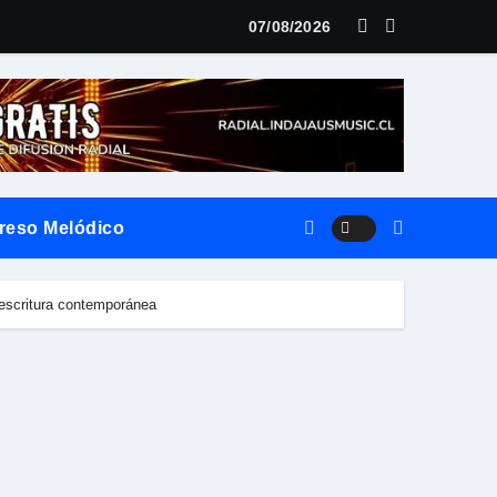
 DERROCHA TALENTO EN “SOY LA VOZ USA” HOUSTON
07/08/2026
reso Melódico
 escritura contemporánea