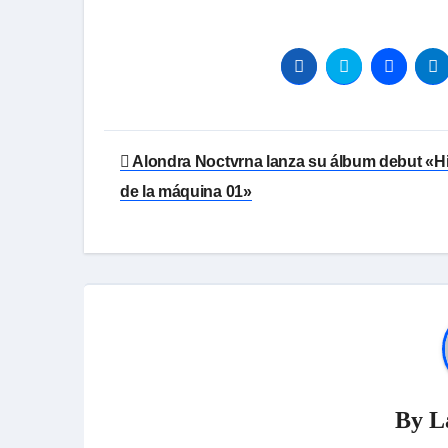
Navegación
Alondra Noctvrna lanza su álbum debut «Hi
de
de la máquina 01»
entradas
By
L