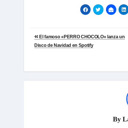
Navegación
El famoso «PERRO CHOCOLO» lanza un
de
Disco de Navidad en Spotify
entradas
By
L