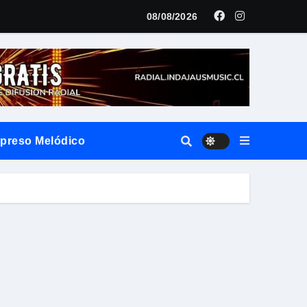
LANZAMIENTO MUNDIAL DE SU «LIVE SESSION #1»
08/08/2026
xpreso Melódico
vierte el territorio y la oralidad en literatura
ilo