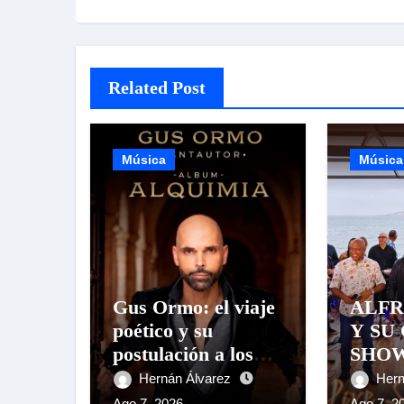
Related Post
Música
Música
Gus Ormo: el viaje
ALFR
poético y su
Y SU
postulación a los
SHO
Latin GRAMMY®
CELE
Hernán Álvarez
Hern
AÑOS
Ago 7, 2026
Ago 7, 2