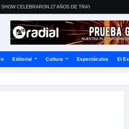
 SHOW CELEBRARON 27 AÑOS DE TRAYECTORIA CON EL 
man a Country Road Sessions
 una gran fiesta dieciochera para celebrar las Fiestas Patrias
For Your Consideration Latin Grammy 2026
ENTO EN “SOY LA VOZ USA” HOUSTON
vo
Editorial
Cultura
Espectáculos
El E
un álbum que desafía las fórmulas del rock contemporáneo
la narrativa con Dos corazones tengo, un libro de relatos que con
blemático “Disco Rojo” de WEICHAFE por primera vez en vin
na noche cargada de indie
postulación a los Latin GRAMMY®