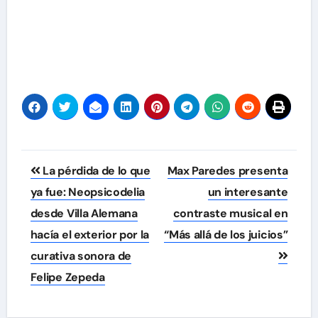
Navegación
La pérdida de lo que
Max Paredes presenta
de
ya fue: Neopsicodelia
un interesante
desde Villa Alemana
contraste musical en
entradas
hacía el exterior por la
“Más allá de los juicios”
curativa sonora de
Felipe Zepeda