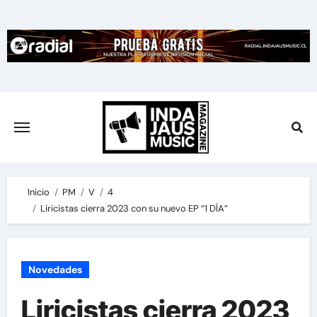
Skip
to
content
Inicio
PM
V
4
Liricistas cierra 2023 con su nuevo EP “1 DÍA”
Novedades
Liricistas cierra 2023