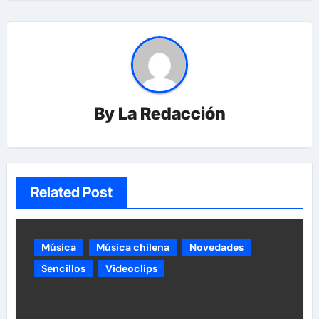
By
La Redacción
Related Post
Música
Música chilena
Novedades
Sencillos
Videoclips