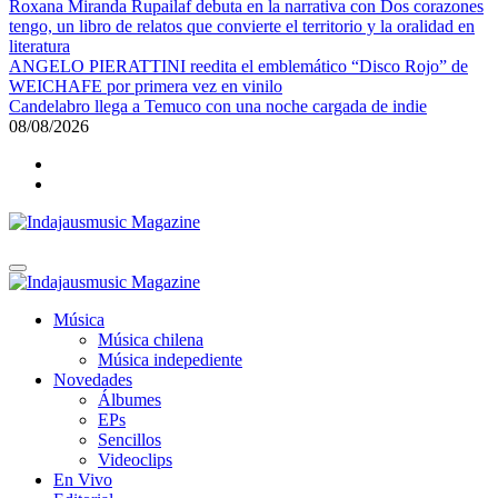
Roxana Miranda Rupailaf debuta en la narrativa con Dos corazones
tengo, un libro de relatos que convierte el territorio y la oralidad en
literatura
ANGELO PIERATTINI reedita el emblemático “Disco Rojo” de
WEICHAFE por primera vez en vinilo
Candelabro llega a Temuco con una noche cargada de indie
08/08/2026
Indajausmusic Magazine
Música, Cultura y Espectáculos
Indajausmusic Magazine
Música, Cultura y Espectáculos
Música
Música chilena
Música indepediente
Novedades
Álbumes
EPs
Sencillos
Videoclips
En Vivo