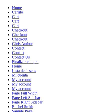
Skip
Home
to
Carrito
content
Cart
Cart
Cart
Checkout
Checkout
Checkout
Chris Author
Contact
Contact
Contact Us
Finalizar compra
Home
Lista de deseos
Mi cuenta
My account
My account
My account
Page Full Width
Page Left Sidebar
Page Right Sidebar
Rachel Smith
Sample Page