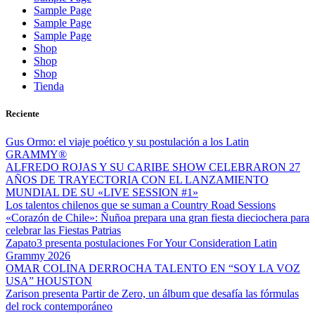
Sample Page
Sample Page
Sample Page
Shop
Shop
Shop
Tienda
Reciente
Gus Ormo: el viaje poético y su postulación a los Latin
GRAMMY®
ALFREDO ROJAS Y SU CARIBE SHOW CELEBRARON 27
AÑOS DE TRAYECTORIA CON EL LANZAMIENTO
MUNDIAL DE SU «LIVE SESSION #1»
Los talentos chilenos que se suman a Country Road Sessions
«Corazón de Chile»: Ñuñoa prepara una gran fiesta dieciochera para
celebrar las Fiestas Patrias
Zapato3 presenta postulaciones For Your Consideration Latin
Grammy 2026
OMAR COLINA DERROCHA TALENTO EN “SOY LA VOZ
USA” HOUSTON
Zarison presenta Partir de Zero, un álbum que desafía las fórmulas
del rock contemporáneo