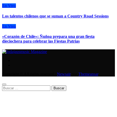
En Vivo
Los talentos chilenos que se suman a Country Road Sessions
En Vivo
«Corazón de Chile»: Ñuñoa prepara una gran fiesta
dieciochera para celebrar las Fiestas Patrias
Copyright © All rights reserved
|
Newsair
por
Themeansar
.
Buscar: