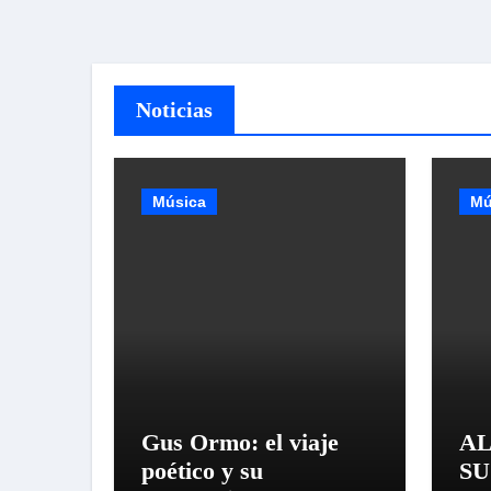
Noticias
Música
Mú
Gus Ormo: el viaje
AL
poético y su
SU