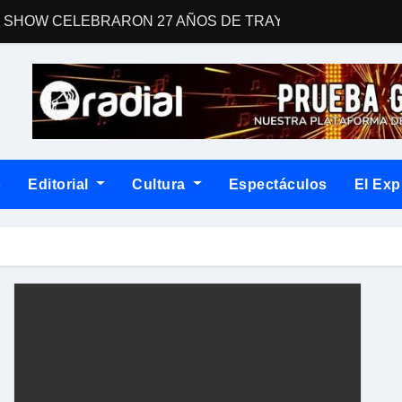
 SHOW CELEBRARON 27 AÑOS DE TRAYECTORIA CON EL 
man a Country Road Sessions
 una gran fiesta dieciochera para celebrar las Fiestas Patrias
For Your Consideration Latin Grammy 2026
ENTO EN “SOY LA VOZ USA” HOUSTON
o
Editorial
Cultura
Espectáculos
El Exp
un álbum que desafía las fórmulas del rock contemporáneo
la narrativa con Dos corazones tengo, un libro de relatos que con
blemático “Disco Rojo” de WEICHAFE por primera vez en vin
na noche cargada de indie
postulación a los Latin GRAMMY®