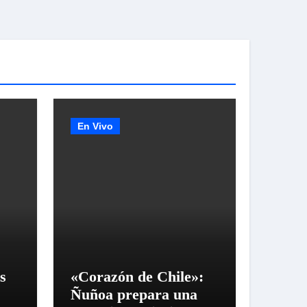
En Vivo
s
«Corazón de Chile»:
Ñuñoa prepara una