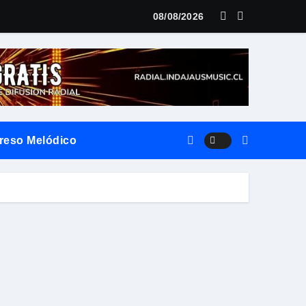
LANZAMIENTO MUNDIAL DE SU «LIVE SESSION #1»
08/08/2026
reso Melódico
vierte el territorio y la oralidad en literatura
ilo