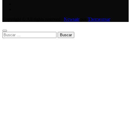
Copyright © All rights reserved
|
Newsair
por
Themeansar
.
Buscar: