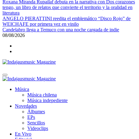
Roxana Miranda Rupailaf debuta en la narrativa con Dos corazones
tengo, un libro de relatos que convierte el territorio y la oralidad en
literatura
ANGELO PIERATTINI reedita el emblemático “Disco Rojo” de
WEICHAFE por primera vez en vinilo
Candelabro llega a Temuco con una noche cargada de indie
08/08/2026
Indajausmusic Magazine
Música, Cultura y Espectáculos
Indajausmusic Magazine
Música, Cultura y Espectáculos
Música
Música chilena
Música indepediente
Novedades
Álbumes
EPs
Sencillos
Videoclips
En Vivo