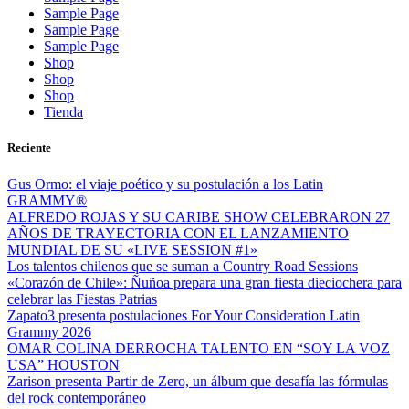
Sample Page
Sample Page
Sample Page
Shop
Shop
Shop
Tienda
Reciente
Gus Ormo: el viaje poético y su postulación a los Latin
GRAMMY®
ALFREDO ROJAS Y SU CARIBE SHOW CELEBRARON 27
AÑOS DE TRAYECTORIA CON EL LANZAMIENTO
MUNDIAL DE SU «LIVE SESSION #1»
Los talentos chilenos que se suman a Country Road Sessions
«Corazón de Chile»: Ñuñoa prepara una gran fiesta dieciochera para
celebrar las Fiestas Patrias
Zapato3 presenta postulaciones For Your Consideration Latin
Grammy 2026
OMAR COLINA DERROCHA TALENTO EN “SOY LA VOZ
USA” HOUSTON
Zarison presenta Partir de Zero, un álbum que desafía las fórmulas
del rock contemporáneo