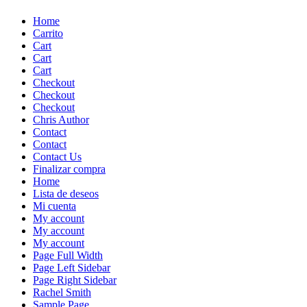
Skip
Home
to
Carrito
content
Cart
Cart
Cart
Checkout
Checkout
Checkout
Chris Author
Contact
Contact
Contact Us
Finalizar compra
Home
Lista de deseos
Mi cuenta
My account
My account
My account
Page Full Width
Page Left Sidebar
Page Right Sidebar
Rachel Smith
Sample Page